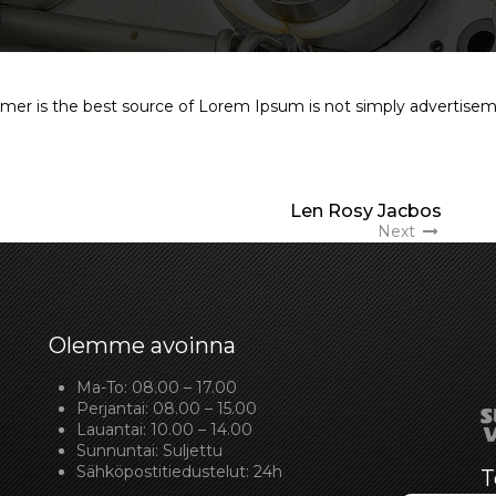
tomer is the best source of Lorem Ipsum is not simply advertisem
Len Rosy Jacbos
Next
Olemme avoinna
Ma-To: 08.00 – 17.00
Perjantai: 08.00 – 15.00
Lauantai: 10.00 – 14.00
Sunnuntai: Suljettu
Sähköpostitiedustelut: 24h
T