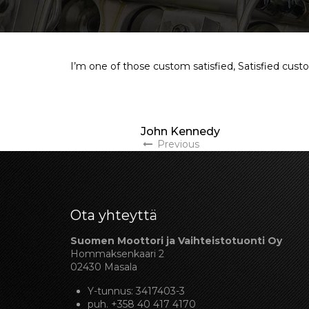
I’m one of those custom satisfied, Satisfied cus
John Kennedy
Previous
Ota yhteyttä
Suomen Moottori ja Vaihteistotuonti Oy
Hommaksenkaari 2
02430 Masala
Y-tunnus: 3417403-3
puh.
+358 40 417 4170