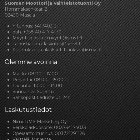
Suomen Moottori ja Vaihteistotuonti Oy
Hommaksenkaari 2
02430 Masala
Y-tunnus: 3417403-3
puh.
+358 40 417 4170
Myynti ja ostot:
myynti@smvt.fi
Taloushallinto:
laskutus@smvt.fi
Kuljetukset ja tilaukset:
tilaukset@smvt.fi
Olemme avoinna
Ma-To: 08.00 – 17.00
Perjantai: 08.00 – 15.00
Lauantai: 10.00 – 14.00
Sunnuntai: Suljettu
Sähköpostitiedustelut: 24h
Laskutustiedot
Nimi: RMS Marketing Oy
Verkkolaskuosoite: 003734174033
Operaattoritunnus: 003721291126
Välittäjä: Maventa