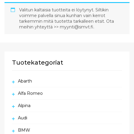
Valitun kaltaisia tuotteita ei löytynyt. Siltikin
voimme palvella sinua kunhan vain kerrot
tarkemmin mitä tuotetta tarkalleen etsit. Ota
meihin yhteyttä >> myynti@smvt.fi.
Tuotekategoriat
Abarth
Alfa Romeo
Alpina
Audi
BMW