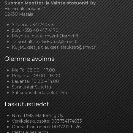
Suomen Moottori ja Vaihteistotuonti Oy
Hommaksenkaari 2
02430 Masala
Y-tunnus: 3417403-3
puh.
+358 40 417 4170
Myynti ja ostot:
myynti@smvt.fi
Taloushallinto:
laskutus@smvt.fi
Kuljetukset ja tilaukset:
tilaukset@smvt.fi
Olemme avoinna
Ma-To: 08.00 – 17.00
Perjantai: 08.00 – 15.00
Lauantai: 10.00 – 14.00
Sunnuntai: Suljettu
Sähköpostitiedustelut: 24h
Laskutustiedot
Nimi: RMS Marketing Oy
Verkkolaskuosoite: 003734174033
Operaattoritunnus: 003721291126
Välittäjä: Maventa