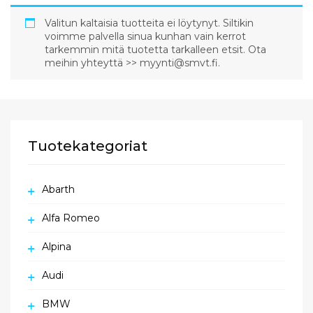
Valitun kaltaisia tuotteita ei löytynyt. Siltikin
voimme palvella sinua kunhan vain kerrot
tarkemmin mitä tuotetta tarkalleen etsit. Ota
meihin yhteyttä >> myynti@smvt.fi.
Tuotekategoriat
Abarth
Alfa Romeo
Alpina
Audi
BMW