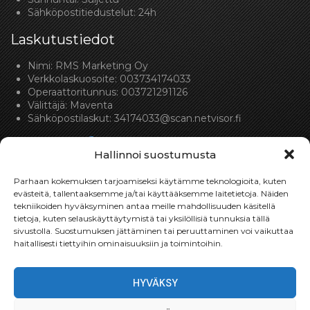
Sähköpostitiedustelut: 24h
Laskutustiedot
Nimi: RMS Marketing Oy
Verkkolaskuosoite: 003734174033
Operaattoritunnus: 003721291126
Välittäjä: Maventa
Sähköpostilaskut:
34174033@scan.netvisor.fi
Hallinnoi suostumusta
Parhaan kokemuksen tarjoamiseksi käytämme teknologioita, kuten
evästeitä, tallentaaksemme ja/tai käyttääksemme laitetietoja. Näiden
tekniikoiden hyväksyminen antaa meille mahdollisuuden käsitellä
Toimitukset
tietoja, kuten selauskäyttäytymistä tai yksilöllisiä tunnuksia tällä
sivustolla. Suostumuksen jättäminen tai peruuttaminen voi vaikuttaa
Toimitamme osat perille toimitusperiaatteella siihen
haitallisesti tiettyihin ominaisuuksiin ja toimintoihin.
toimitusosoitteeseen, mihin asiakas haluaa tilaamansa
osan toimitettavan.
HYVÄKSY
Toimitusaika on yleensä noin yksi (1) viikko tilauspäivästä.
Toimitus- & takuuehdot