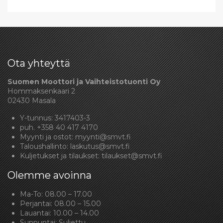
Ota yhteyttä
Suomen Moottori ja Vaihteistotuonti Oy
Hommaksenkaari 2
02430 Masala
Y-tunnus: 3417403-3
puh.
+358 40 417 4170
Myynti ja ostot:
myynti@smvt.fi
Taloushallinto:
laskutus@smvt.fi
Kuljetukset ja tilaukset:
tilaukset@smvt.fi
Olemme avoinna
Ma-To: 08.00 – 17.00
Perjantai: 08.00 – 15.00
Lauantai: 10.00 – 14.00
Sunnuntai: Suljettu