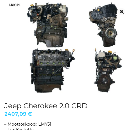
Jeep Cherokee 2.0 CRD
2407,09
€
– Moottorikoodi: LMY51
– Tila: Käytetty