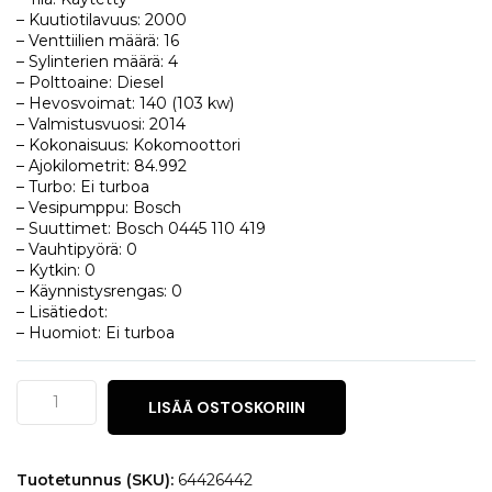
– Kuutiotilavuus: 2000
– Venttiilien määrä: 16
– Sylinterien määrä: 4
– Polttoaine: Diesel
– Hevosvoimat: 140 (103 kw)
– Valmistusvuosi: 2014
– Kokonaisuus: Kokomoottori
– Ajokilometrit: 84.992
– Turbo: Ei turboa
– Vesipumppu: Bosch
– Suuttimet: Bosch 0445 110 419
– Vauhtipyörä: 0
– Kytkin: 0
– Käynnistysrengas: 0
– Lisätiedot:
– Huomiot: Ei turboa
Jeep
LISÄÄ OSTOSKORIIN
Cherokee
2.0
CRD
määrä
Tuotetunnus (SKU):
64426442