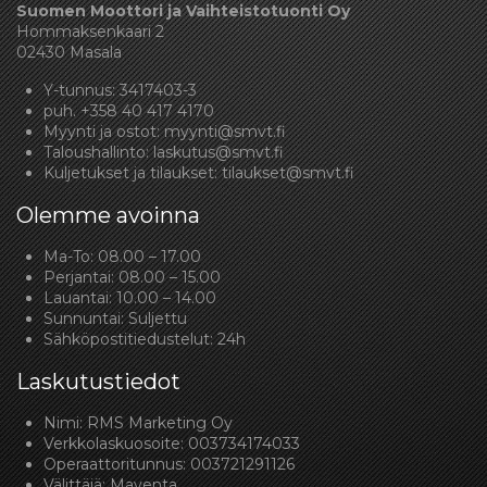
Suomen Moottori ja Vaihteistotuonti Oy
Hommaksenkaari 2
02430 Masala
Y-tunnus: 3417403-3
puh.
+358 40 417 4170
Myynti ja ostot:
myynti@smvt.fi
Taloushallinto:
laskutus@smvt.fi
Kuljetukset ja tilaukset:
tilaukset@smvt.fi
Olemme avoinna
Ma-To: 08.00 – 17.00
Perjantai: 08.00 – 15.00
Lauantai: 10.00 – 14.00
Sunnuntai: Suljettu
Sähköpostitiedustelut: 24h
Laskutustiedot
Nimi: RMS Marketing Oy
Verkkolaskuosoite: 003734174033
Operaattoritunnus: 003721291126
Välittäjä: Maventa