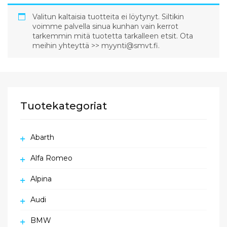
Valitun kaltaisia tuotteita ei löytynyt. Siltikin
voimme palvella sinua kunhan vain kerrot
tarkemmin mitä tuotetta tarkalleen etsit. Ota
meihin yhteyttä >> myynti@smvt.fi.
Tuotekategoriat
Abarth
Alfa Romeo
Alpina
Audi
BMW