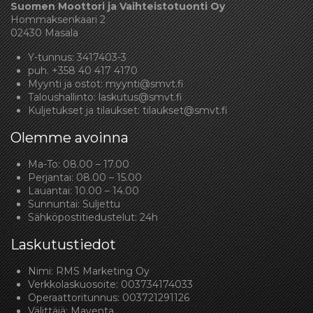
Suomen Moottori ja Vaihteistotuonti Oy
Hommaksenkaari 2
02430 Masala
Y-tunnus: 3417403-3
puh.
+358 40 417 4170
Myynti ja ostot:
myynti@smvt.fi
Taloushallinto:
laskutus@smvt.fi
Kuljetukset ja tilaukset:
tilaukset@smvt.fi
Olemme avoinna
Ma-To: 08.00 – 17.00
Perjantai: 08.00 – 15.00
Lauantai: 10.00 – 14.00
Sunnuntai: Suljettu
Sähköpostitiedustelut: 24h
Laskutustiedot
Nimi: RMS Marketing Oy
Verkkolaskuosoite: 003734174033
Operaattoritunnus: 003721291126
Välittäjä: Maventa