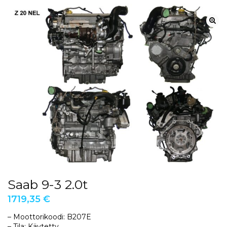
Saab 9-3 2.0t
1719,35
€
– Moottorikoodi: B207E
– Tila: Käytetty