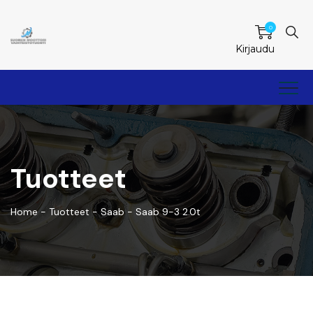
0
Kirjaudu
Tuotteet
Home
-
Tuotteet
-
Saab
-
Saab 9-3 2.0t