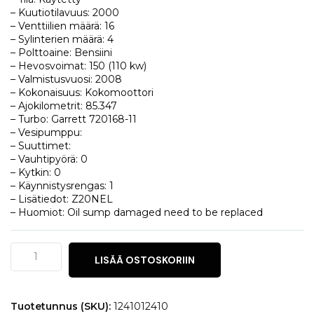
– Kuutiotilavuus: 2000
– Venttiilien määrä: 16
– Sylinterien määrä: 4
– Polttoaine: Bensiini
– Hevosvoimat: 150 (110 kw)
– Valmistusvuosi: 2008
– Kokonaisuus: Kokomoottori
– Ajokilometrit: 85.347
– Turbo: Garrett 720168-11
– Vesipumppu:
– Suuttimet:
– Vauhtipyörä: 0
– Kytkin: 0
– Käynnistysrengas: 1
– Lisätiedot: Z20NEL
– Huomiot: Oil sump damaged need to be replaced
Saab
LISÄÄ OSTOSKORIIN
9-
3
2.0t
määrä
Tuotetunnus (SKU):
1241012410