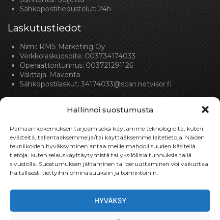
Sähköpostitiedustelut: 24h
Laskutustiedot
Nimi: RMS Marketing Oy
Verkkolaskuosoite: 003734174033
Operaattoritunnus: 003721291126
Välittäjä: Maventa
Sähköpostilaskut:
34174033@scan.netvisor.fi
Hallinnoi suostumusta
Parhaan kokemuksen tarjoamiseksi käytämme teknologioita, kuten
evästeitä, tallentaaksemme ja/tai käyttääksemme laitetietoja. Näiden
tekniikoiden hyväksyminen antaa meille mahdollisuuden käsitellä
Toimitukset
tietoja, kuten selauskäyttäytymistä tai yksilöllisiä tunnuksia tällä
sivustolla. Suostumuksen jättäminen tai peruuttaminen voi vaikuttaa
Toimitamme osat perille toimitusperiaatteella siihen
haitallisesti tiettyihin ominaisuuksiin ja toimintoihin.
toimitusosoitteeseen, mihin asiakas haluaa tilaamansa
osan toimitettavan.
HYVÄKSY
Toimitusaika on yleensä noin yksi (1) viikko tilauspäivästä.
Toimitus- & takuuehdot