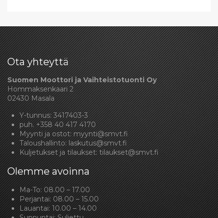
Ota yhteyttä
Suomen Moottori ja Vaihteistotuonti Oy
Hommaksenkaari 2
02430 Masala
Y-tunnus: 3417403-3
puh.
+358 40 417 4170
Myynti ja ostot:
myynti@smvt.fi
Taloushallinto:
laskutus@smvt.fi
Kuljetukset ja tilaukset:
tilaukset@smvt.fi
Olemme avoinna
Ma-To: 08.00 – 17.00
Perjantai: 08.00 – 15.00
Lauantai: 10.00 – 14.00
Sunnuntai: Suljettu