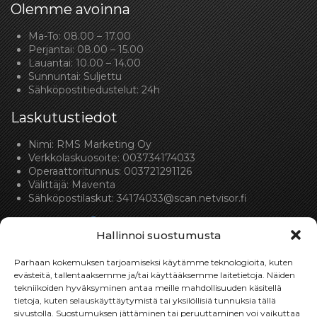
Olemme avoinna
Ma-To: 08.00 – 17.00
Perjantai: 08.00 – 15.00
Lauantai: 10.00 – 14.00
Sunnuntai: Suljettu
Sähköpostitiedustelut: 24h
Laskutustiedot
Nimi: RMS Marketing Oy
Verkkolaskuosoite: 003734174033
Operaattoritunnus: 003721291126
Välittäjä: Maventa
Sähköpostilaskut:
34174033@scan.netvisor.fi
Hallinnoi suostumusta
Parhaan kokemuksen tarjoamiseksi käytämme teknologioita, kuten
evästeitä, tallentaaksemme ja/tai käyttääksemme laitetietoja. Näiden
tekniikoiden hyväksyminen antaa meille mahdollisuuden käsitellä
Toimitukset
tietoja, kuten selauskäyttäytymistä tai yksilöllisiä tunnuksia tällä
sivustolla. Suostumuksen jättäminen tai peruuttaminen voi vaikuttaa