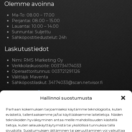
Olemme avoinna
Ma-To: 08.00 – 17.00
Perjantai: 08.00 – 15.00
Lauantai: 10.00 – 14.00
Sunnuntai: Suljettu
Sähköpostitiedustelut: 24h
Laskutustiedot
Nimi: RMS Marketing Oy
Verkkolaskuosoite: 003734174033
Operaattoritunnus: 003721291126
Välittäjä: Maventa
Sähköpostilaskut:
34174033@scan.netvisor.fi
Hallinnoi suostumusta
Parhaan kokemuksen tarjoamiseksi käytämme teknologioita, kuten
evästeitä, tallentaaksemme ja/tai käyttääksemme laitetietoja. Näiden
tekniikoiden hyväksyminen antaa meille mahdollisuuden käsitellä
Toimitukset
tietoja, kuten selauskäyttäytymistä tai yksilöllisiä tunnuksia tällä
sivustolla. Suostumuksen jättäminen tai peruuttaminen voi vaikuttaa