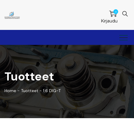
0
Kirjaudu
Tuotteet
Home
-
Tuotteet
-
1.6 DIG-T