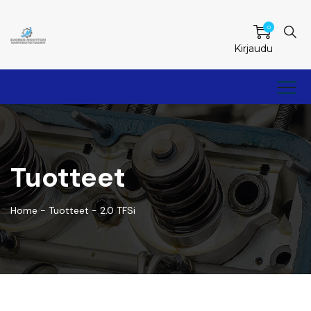
0
Kirjaudu
Tuotteet
Home
-
Tuotteet
-
2.0 TFSi