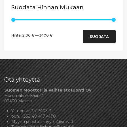
Suodata Hinnan Mukaan
Minimihinta
Maksimihinta
Hinta:
2100 €
—
3400 €
SUODATA
Ota yhteyttä
Suomen Moottori ja Vaihteistotuonti Oy
Hommaksenkaari 2
02430 Masala
Y-tunnus: 3417403-3
puh.
+358 40 417 4170
Myynti ja ostot:
myynti@smvt.fi