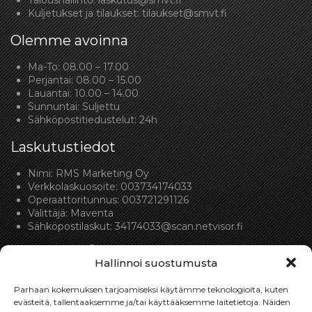
Taloushallinto:
laskutus@smvt.fi
Kuljetukset ja tilaukset:
tilaukset@smvt.fi
Olemme avoinna
Ma-To: 08.00 – 17.00
Perjantai: 08.00 – 15.00
Lauantai: 10.00 – 14.00
Sunnuntai: Suljettu
Sähköpostitiedustelut: 24h
Laskutustiedot
Nimi: RMS Marketing Oy
Verkkolaskuosoite: 003734174033
Operaattoritunnus: 003721291126
Välittäjä: Maventa
Sähköpostilaskut:
34174033@scan.netvisor.fi
Hallinnoi suostumusta
Parhaan kokemuksen tarjoamiseksi käytämme teknologioita, kuten
evästeitä, tallentaaksemme ja/tai käyttääksemme laitetietoja. Näiden