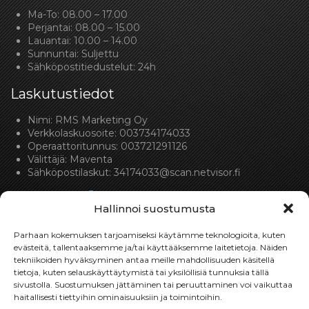
Ma-To: 08.00 – 17.00
Perjantai: 08.00 – 15.00
Lauantai: 10.00 – 14.00
Sunnuntai: Suljettu
Sähköpostitiedustelut: 24h
Laskutustiedot
Nimi: RMS Marketing Oy
Verkkolaskuosoite: 003734174033
Operaattoritunnus: 003721291126
Välittäjä: Maventa
Sähköpostilaskut:
34174033@scan.netvisor.fi
Hallinnoi suostumusta
Parhaan kokemuksen tarjoamiseksi käytämme teknologioita, kuten
evästeitä, tallentaaksemme ja/tai käyttääksemme laitetietoja. Näiden
tekniikoiden hyväksyminen antaa meille mahdollisuuden käsitellä
Toimitukset
tietoja, kuten selauskäyttäytymistä tai yksilöllisiä tunnuksia tällä
sivustolla. Suostumuksen jättäminen tai peruuttaminen voi vaikuttaa
haitallisesti tiettyihin ominaisuuksiin ja toimintoihin.
Toimitamme osat perille toimitusperiaatteella siihen