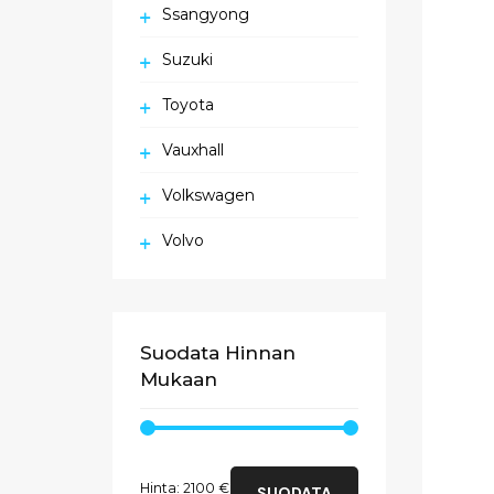
Ssangyong
Suzuki
Toyota
Vauxhall
Volkswagen
Volvo
Suodata Hinnan
Mukaan
Minimihinta
Maksimihinta
Hinta:
2100 €
SUODATA