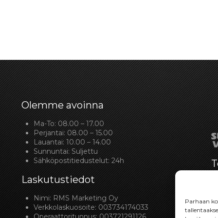
Olemme avoinna
Ma-To: 08.00 – 17.00
Perjantai: 08.00 – 15.00
Lauantai: 10.00 – 14.00
Sunnuntai: Suljettu
Sähköpostitiedustelut: 24h
T
Laskutustiedot
Nimi: RMS Marketing Oy
Parhaan kok
Verkkolaskuosoite: 003734174033
tallentaaks
Operaattoritunnus: 003721291126