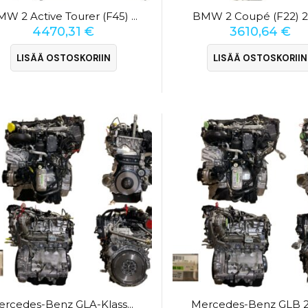
BMW 2 Coupé (F22) 
BMW 2 Active Tourer (F45) 220d
4470,31
€
3610,64
€
LISÄÄ OSTOSKORIIN
LISÄÄ OSTOSKORIIN
Mercedes-Benz GLB 
Mercedes-Benz GLA-Klasse 220d