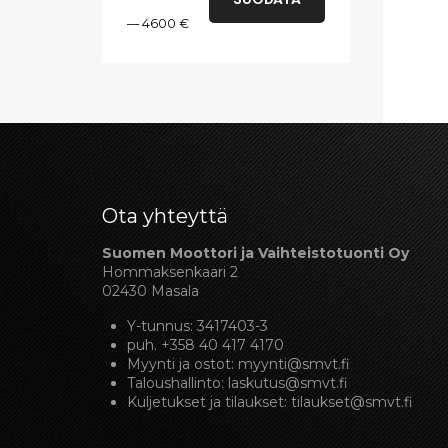
—
4600 €
Ota yhteyttä
Suomen Moottori ja Vaihteistotuonti Oy
Hommaksenkaari 2
02430 Masala
Y-tunnus: 3417403-3
puh.
+358 40 417 4170
Myynti ja ostot:
myynti@smvt.fi
Taloushallinto:
laskutus@smvt.fi
Kuljetukset ja tilaukset:
tilaukset@smvt.fi