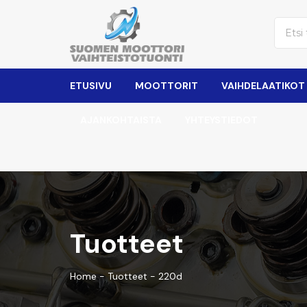
ETUSIVU
MOOTTORIT
VAIHDELAATIKOT
AJANKOHTAISTA
YHTEYSTIEDOT
Tuotteet
Home
-
Tuotteet
-
220d