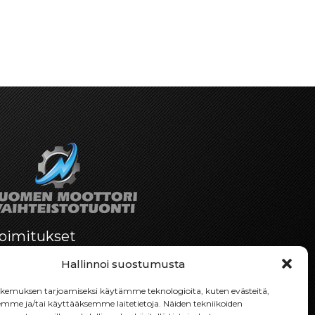
oimitukset
Toimitamme osat perille toimitusperiaatteella
Hallinnoi suostumusta
siihen toimitusosoitteeseen, mihin asiakas
haluaa tilaamansa osan toimitettavan.
emuksen tarjoamiseksi käytämme teknologioita, kuten evästeitä,
Toimitusaika on yleensä noin yksi (1) viikko
emme ja/tai käyttääksemme laitetietoja. Näiden tekniikoiden