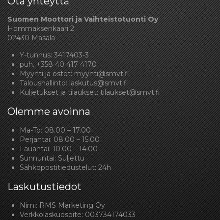
Ota yhteyttä
Suomen Moottori ja Vaihteistotuonti Oy
Hommaksenkaari 2
02430 Masala
Y-tunnus: 3417403-3
puh.
+358 40 417 4170
Myynti ja ostot:
myynti@smvt.fi
Taloushallinto:
laskutus@smvt.fi
Kuljetukset ja tilaukset:
tilaukset@smvt.fi
Olemme avoinna
Ma-To: 08.00 – 17.00
Perjantai: 08.00 – 15.00
Lauantai: 10.00 – 14.00
Sunnuntai: Suljettu
Sähköpostitiedustelut: 24h
Laskutustiedot
Nimi: RMS Marketing Oy
Verkkolaskuosoite: 003734174033