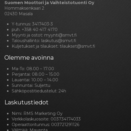
Suomen Moottori ja Vaihteistotuonti Oy
Hommaksenkaari 2
02430 Masala
Y-tunnus: 3417403-3
puh.
+358 40 417 4170
Myynti ja ostot:
myynti@smvt.fi
Taloushallinto:
laskutus@smvt.fi
Kuljetukset ja tilaukset:
tilaukset@smvt.fi
Olemme avoinna
Ma-To: 08.00 – 17.00
Perjantai: 08.00 – 15.00
Lauantai: 10.00 – 14.00
Sunnuntai: Suljettu
Sähköpostitiedustelut: 24h
Laskutustiedot
Nimi: RMS Marketing Oy
Verkkolaskuosoite: 003734174033
Operaattoritunnus: 003721291126
Välittäjä: Maventa