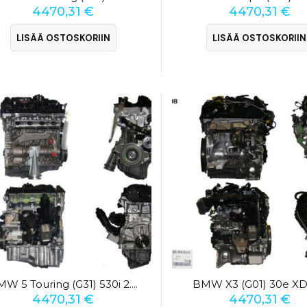
4470,31
€
4470,31
€
LISÄÄ OSTOSKORIIN
LISÄÄ OSTOSKORIIN
BMW X3 (G01) 30e XD
BMW 5 Touring (G31) 530i 2.0
4470,31
€
4470,31
€