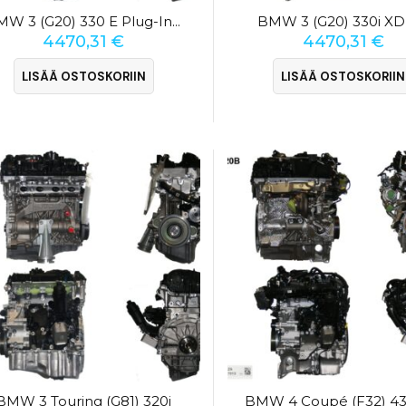
BMW 3 (G20) 330i XD
BMW 3 (G20) 330 E Plug-In-Hybrid
4470,31
€
4470,31
€
LISÄÄ OSTOSKORIIN
LISÄÄ OSTOSKORIIN
BMW 3 Touring (G81) 320i