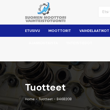
ETUSIVU
MOOTTORIT
VAIHDELAATIKOT
AJANKOHTAISTA
YHTEYSTIEDOT
Tuotteet
Home
-
Tuotteet
-
B46B20B