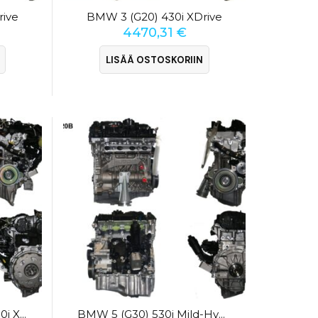
rive
BMW 3 (G20) 430i XDrive
4470,31
€
LISÄÄ OSTOSKORIIN
BMW 4 Coupé (F32) 430i XDrive
BMW 5 (G30) 530i Mild-Hybrid