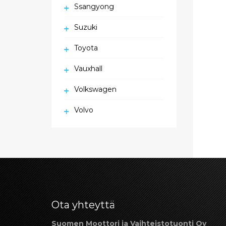
Ssangyong
Suzuki
Toyota
Vauxhall
Volkswagen
Volvo
Ota yhteyttä
Suomen Moottori ja Vaihteistotuonti Oy