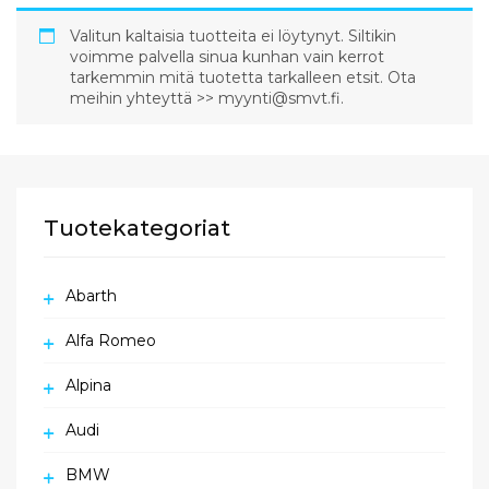
Valitun kaltaisia tuotteita ei löytynyt. Siltikin
voimme palvella sinua kunhan vain kerrot
tarkemmin mitä tuotetta tarkalleen etsit. Ota
meihin yhteyttä >> myynti@smvt.fi.
Tuotekategoriat
Abarth
Alfa Romeo
Alpina
Audi
BMW