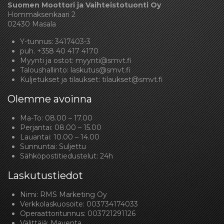
Suomen Moottori ja Vaihteistotuonti Oy
Hommaksenkaari 2
02430 Masala
Y-tunnus: 3417403-3
puh.
+358 40 417 4170
Myynti ja ostot:
myynti@smvt.fi
Taloushallinto:
laskutus@smvt.fi
Kuljetukset ja tilaukset:
tilaukset@smvt.fi
Olemme avoinna
Ma-To: 08.00 – 17.00
Perjantai: 08.00 – 15.00
Lauantai: 10.00 – 14.00
Sunnuntai: Suljettu
Sähköpostitiedustelut: 24h
Laskutustiedot
Nimi: RMS Marketing Oy
Verkkolaskuosoite: 003734174033
Operaattoritunnus: 003721291126
Välittäjä: Maventa