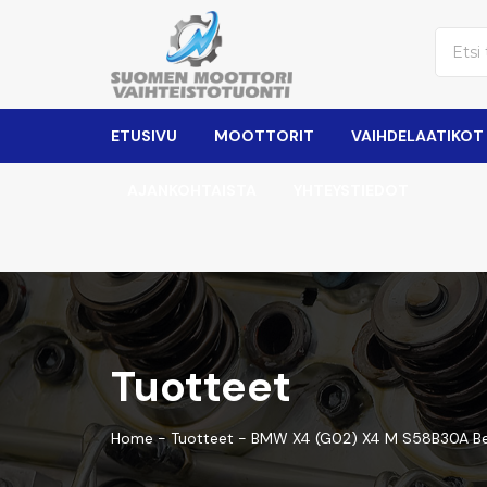
ETUSIVU
MOOTTORIT
VAIHDELAATIKOT
AJANKOHTAISTA
YHTEYSTIEDOT
Tuotteet
Home
-
Tuotteet
-
BMW X4 (G02) X4 M S58B30A Ben