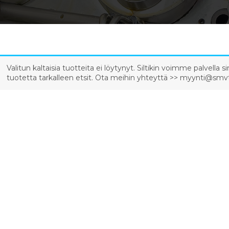
Valitun kaltaisia tuotteita ei löytynyt. Siltikin voimme palvell
tuotetta tarkalleen etsit. Ota meihin yhteyttä >> myynti@smvt.