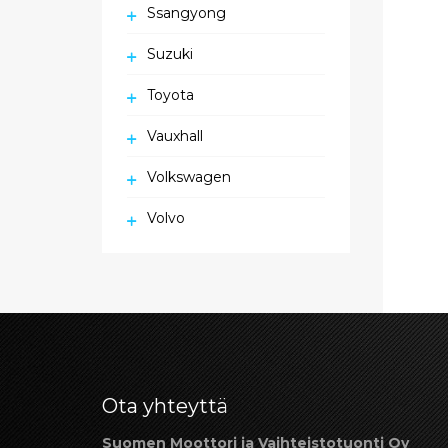
Ssangyong
Suzuki
Toyota
Vauxhall
Volkswagen
Volvo
Ota yhteyttä
Suomen Moottori ja Vaihteistotuonti Oy