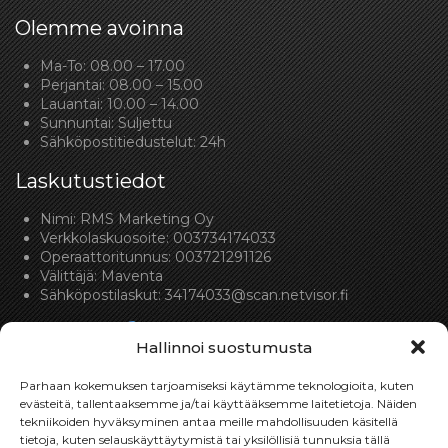
Olemme avoinna
Ma-To: 08.00 – 17.00
Perjantai: 08.00 – 15.00
Lauantai: 10.00 – 14.00
Sunnuntai: Suljettu
Sähköpostitiedustelut: 24h
Laskutustiedot
Nimi: RMS Marketing Oy
Verkkolaskuosoite: 003734174033
Operaattoritunnus: 003721291126
Välittäjä: Maventa
Sähköpostilaskut:
34174033@scan.netvisor.fi
Hallinnoi suostumusta
Parhaan kokemuksen tarjoamiseksi käytämme teknologioita, kuten
evästeitä, tallentaaksemme ja/tai käyttääksemme laitetietoja. Näiden
tekniikoiden hyväksyminen antaa meille mahdollisuuden käsitellä
Toimitukset
tietoja, kuten selauskäyttäytymistä tai yksilöllisiä tunnuksia tällä