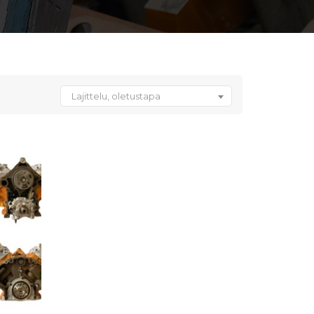
Lajittelu, oletustapa