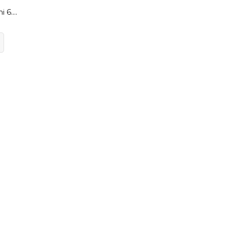
Dodge Challenger Hemi 6.4 V8