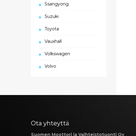
Ssangyong
Suzuki
Toyota
Vauxhall
Volkswagen
Volvo
Ota yhteyttä
Suomen Moottori ja Vaihteistotuonti Oy