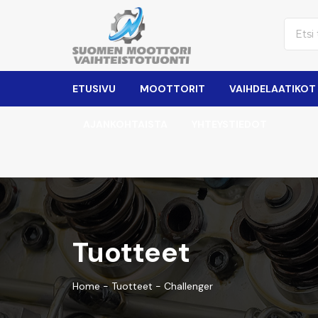
ETUSIVU
MOOTTORIT
VAIHDELAATIKOT
AJANKOHTAISTA
YHTEYSTIEDOT
Tuotteet
Home
-
Tuotteet
-
Challenger