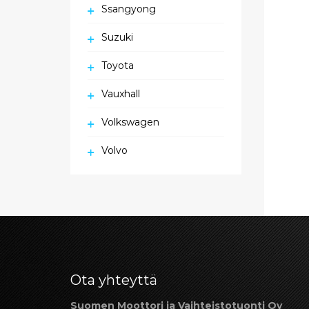
Ssangyong
Suzuki
Toyota
Vauxhall
Volkswagen
Volvo
Ota yhteyttä
Suomen Moottori ja Vaihteistotuonti Oy