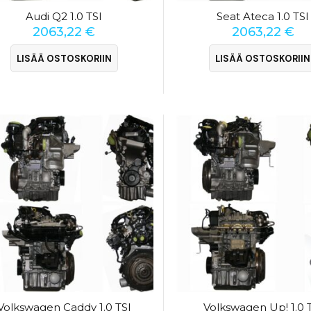
Audi Q2 1.0 TSI
Seat Ateca 1.0 TSI
2063,22
€
2063,22
€
LISÄÄ OSTOSKORIIN
LISÄÄ OSTOSKORIIN
Volkswagen Caddy 1.0 TSI
Volkswagen Up! 1.0 