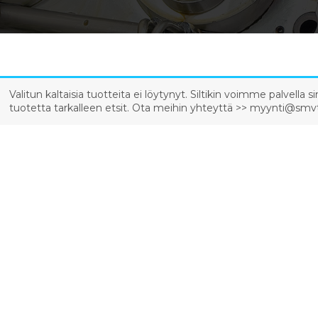
Valitun kaltaisia tuotteita ei löytynyt. Siltikin voimme palvell
tuotetta tarkalleen etsit. Ota meihin yhteyttä >> myynti@smvt.