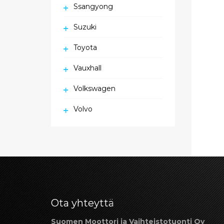
Ssangyong
Suzuki
Toyota
Vauxhall
Volkswagen
Volvo
Ota yhteyttä
Suomen Moottori ja Vaihteistotuonti Oy