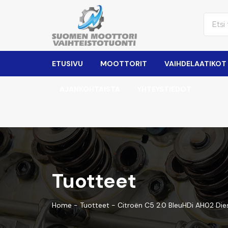
ETUSIVU
MOOTTORIT
VAIHDELAATIKOT
AJANKOHTAISTA
YHTEYSTIEDOT
Tuotteet
Home
-
Tuotteet
-
Citroën C5 2.0 BleuHDi AH02 Die