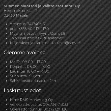
Suomen Moottori ja Vaihteistotuonti Oy
Hommaksenkaari 2
02430 Masala
Y-tunnus: 3417403-3
puh.
+358 40 417 4170
Myynti ja ostot:
myynti@smvt.fi
Taloushallinto:
laskutus@smvt.fi
Kuljetukset ja tilaukset:
tilaukset@smvt.fi
Olemme avoinna
Ma-To: 08.00 – 17.00
Perjantai: 08.00 – 15.00
Lauantai: 10.00 – 14.00
Sunnuntai: Suljettu
Sähköpostitiedustelut: 24h
Laskutustiedot
Nimi: RMS Marketing Oy
Verkkolaskuosoite: 003734174033
Operaattoritunnus: 003721291126