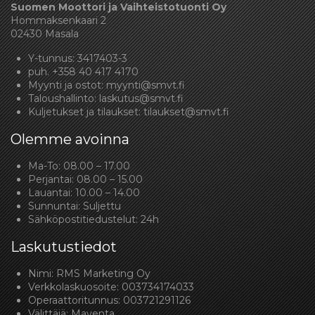
Suomen Moottori ja Vaihteistotuonti Oy
Hommaksenkaari 2
02430 Masala
Y-tunnus: 3417403-3
puh.
+358 40 417 4170
Myynti ja ostot:
myynti@smvt.fi
Taloushallinto:
laskutus@smvt.fi
Kuljetukset ja tilaukset:
tilaukset@smvt.fi
Olemme avoinna
Ma-To: 08.00 – 17.00
Perjantai: 08.00 – 15.00
Lauantai: 10.00 – 14.00
Sunnuntai: Suljettu
Sähköpostitiedustelut: 24h
Laskutustiedot
Nimi: RMS Marketing Oy
Verkkolaskuosoite: 003734174033
Operaattoritunnus: 003721291126
Välittäjä: Maventa