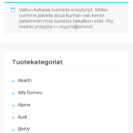
Valitun kaltaisia tuotteita ei löytynyt. Siltikin
voimme palvella sinua kunhan vain kerrot
tarkemmin mitä tuotetta tarkalleen etsit. Ota
meihin yhteyttä >> myynti@smvt.fi.
Tuotekategoriat
Abarth
Alfa Romeo
Alpina
Audi
BMW