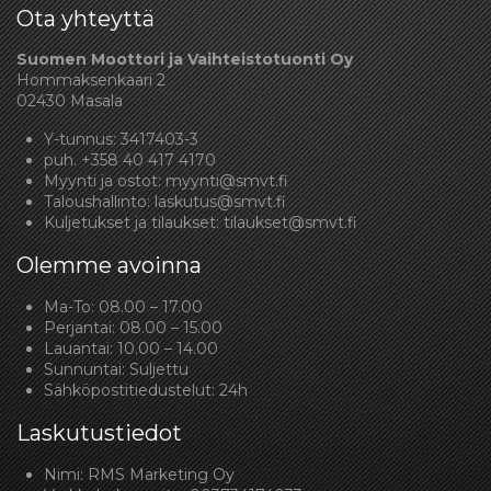
Ota yhteyttä
Suomen Moottori ja Vaihteistotuonti Oy
Hommaksenkaari 2
02430 Masala
Y-tunnus: 3417403-3
puh.
+358 40 417 4170
Myynti ja ostot:
myynti@smvt.fi
Taloushallinto:
laskutus@smvt.fi
Kuljetukset ja tilaukset:
tilaukset@smvt.fi
Olemme avoinna
Ma-To: 08.00 – 17.00
Perjantai: 08.00 – 15.00
Lauantai: 10.00 – 14.00
Sunnuntai: Suljettu
Sähköpostitiedustelut: 24h
Laskutustiedot
Nimi: RMS Marketing Oy