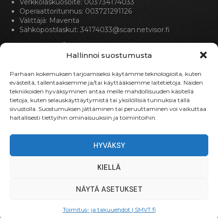
Verkkolaskuosoite: 003734174033
Operaattoritunnus: 003721291126
Välittäjä: Maventa
Sähköpostilaskut:
34174033@scan.netvisor.fi
Hallinnoi suostumusta
Parhaan kokemuksen tarjoamiseksi käytämme teknologioita, kuten
evästeitä, tallentaaksemme ja/tai käyttääksemme laitetietoja. Näiden
tekniikoiden hyväksyminen antaa meille mahdollisuuden käsitellä
Toimitukset
tietoja, kuten selauskäyttäytymistä tai yksilöllisiä tunnuksia tällä
sivustolla. Suostumuksen jättäminen tai peruuttaminen voi vaikuttaa
haitallisesti tiettyihin ominaisuuksiin ja toimintoihin.
Toimitamme osat perille toimitusperiaatteella siihen
toimitusosoitteeseen, mihin asiakas haluaa tilaamansa
osan toimitettavan.
HYVÄKSY
Toimitusaika on yleensä noin yksi (1) viikko tilauspäivästä.
Toimitus- & takuuehdot
KIELLÄ
NÄYTÄ ASETUKSET
SMVT.fi @ 2024-2025 Suomen Moottori ja Vaihteistotuonti
Oy | Website design
MediaGuru Jack Bacon
Toimitus- ja takuuehdot | SMVT.fi