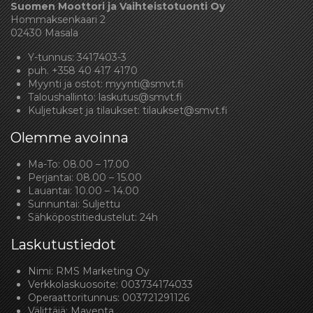
Suomen Moottori ja Vaihteistotuonti Oy
Hommaksenkaari 2
02430 Masala
Y-tunnus: 3417403-3
puh.
+358 40 417 4170
Myynti ja ostot:
myynti@smvt.fi
Taloushallinto:
laskutus@smvt.fi
Kuljetukset ja tilaukset:
tilaukset@smvt.fi
Olemme avoinna
Ma-To: 08.00 – 17.00
Perjantai: 08.00 – 15.00
Lauantai: 10.00 – 14.00
Sunnuntai: Suljettu
Sähköpostitiedustelut: 24h
Laskutustiedot
Nimi: RMS Marketing Oy
Verkkolaskuosoite: 003734174033
Operaattoritunnus: 003721291126
Välittäjä: Maventa