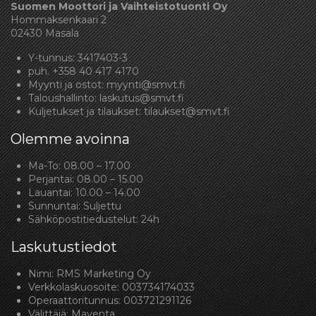
Suomen Moottori ja Vaihteistotuonti Oy
Hommaksenkaari 2
02430 Masala
Y-tunnus: 3417403-3
puh.
+358 40 417 4170
Myynti ja ostot:
myynti@smvt.fi
Taloushallinto:
laskutus@smvt.fi
Kuljetukset ja tilaukset:
tilaukset@smvt.fi
Olemme avoinna
Ma-To: 08.00 – 17.00
Perjantai: 08.00 – 15.00
Lauantai: 10.00 – 14.00
Sunnuntai: Suljettu
Sähköpostitiedustelut: 24h
Laskutustiedot
Nimi: RMS Marketing Oy
Verkkolaskuosoite: 003734174033
Operaattoritunnus: 003721291126
Välittäjä: Maventa