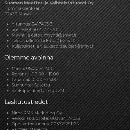
Suomen Moottori ja Vaihteistotuonti Oy
Hommaksenkaari 2
02430 Masala
Y-tunnus: 3417403-3
puh.
+358 40 417 4170
Myynti ja ostot:
myynti@smvt.fi
Taloushallinto:
laskutus@smvt.fi
Kuljetukset ja tilaukset:
tilaukset@smvt.fi
Olemme avoinna
Ma-To: 08.00 – 17.00
Perjantai: 08.00 – 15.00
Lauantai: 10.00 – 14.00
Sunnuntai: Suljettu
Sähköpostitiedustelut: 24h
Laskutustiedot
Nimi: RMS Marketing Oy
Verkkolaskuosoite: 003734174033
Operaattoritunnus: 003721291126
Välittäjä: Maventa