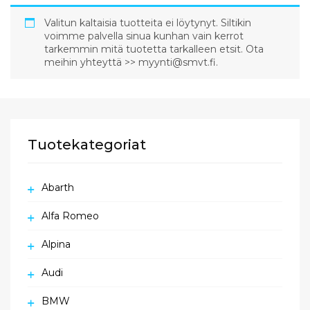
Valitun kaltaisia tuotteita ei löytynyt. Siltikin
voimme palvella sinua kunhan vain kerrot
tarkemmin mitä tuotetta tarkalleen etsit. Ota
meihin yhteyttä >> myynti@smvt.fi.
Tuotekategoriat
Abarth
Alfa Romeo
Alpina
Audi
BMW