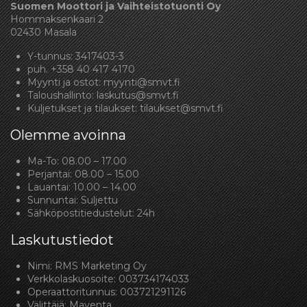
Suomen Moottori ja Vaihteistotuonti Oy
Hommaksenkaari 2
02430 Masala
Y-tunnus: 3417403-3
puh.
+358 40 417 4170
Myynti ja ostot:
myynti@smvt.fi
Taloushallinto:
laskutus@smvt.fi
Kuljetukset ja tilaukset:
tilaukset@smvt.fi
Olemme avoinna
Ma-To: 08.00 – 17.00
Perjantai: 08.00 – 15.00
Lauantai: 10.00 – 14.00
Sunnuntai: Suljettu
Sähköpostitiedustelut: 24h
Laskutustiedot
Nimi: RMS Marketing Oy
Verkkolaskuosoite: 003734174033
Operaattoritunnus: 003721291126
Välittäjä: Maventa