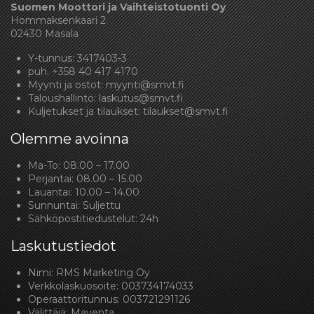
Suomen Moottori ja Vaihteistotuonti Oy
Hommaksenkaari 2
02430 Masala
Y-tunnus: 3417403-3
puh.
+358 40 417 4170
Myynti ja ostot:
myynti@smvt.fi
Taloushallinto:
laskutus@smvt.fi
Kuljetukset ja tilaukset:
tilaukset@smvt.fi
Olemme avoinna
Ma-To: 08.00 – 17.00
Perjantai: 08.00 – 15.00
Lauantai: 10.00 – 14.00
Sunnuntai: Suljettu
Sähköpostitiedustelut: 24h
Laskutustiedot
Nimi: RMS Marketing Oy
Verkkolaskuosoite: 003734174033
Operaattoritunnus: 003721291126
Välittäjä: Maventa