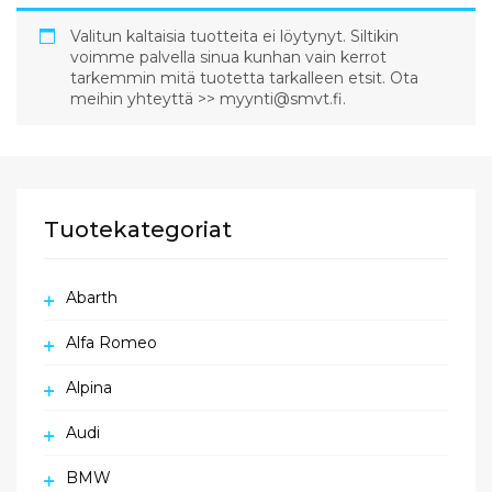
Valitun kaltaisia tuotteita ei löytynyt. Siltikin
voimme palvella sinua kunhan vain kerrot
tarkemmin mitä tuotetta tarkalleen etsit. Ota
meihin yhteyttä >> myynti@smvt.fi.
Tuotekategoriat
Abarth
Alfa Romeo
Alpina
Audi
BMW