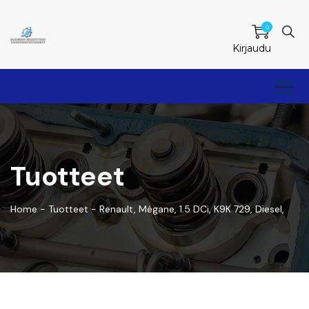
0
Kirjaudu
Tuotteet
Home
-
Tuotteet
-
Renault, Mégane, 1.5 DCi, K9K 729, Diesel,