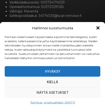
Verkkolaskuosoite: 003734174033
Operaattoritunnus: 003721291126
Välittäjä: Maventa
Sähköpostilaskut:
34174033@scan.netvisor.fi
Hallinnoi suostumusta
Parhaan kokemuksen tarjoamiseksi käytämme teknologioita, kuten
evästeitä, tallentaaksemme ja/tai käyttääksemme laitetietoja. Näiden
tekniikoiden hyväksyminen antaa meille mahdollisuuden käsitellä
Toimitukset
tietoja, kuten selauskäyttäytymistä tai yksilöllisiä tunnuksia tällä
sivustolla. Suostumuksen jättäminen tai peruuttaminen voi vaikuttaa
haitallisesti tiettyihin ominaisuuksiin ja toimintoihin.
Toimitamme osat perille toimitusperiaatteella siihen
toimitusosoitteeseen, mihin asiakas haluaa tilaamansa
osan toimitettavan.
HYVÄKSY
Toimitusaika on yleensä noin yksi (1) viikko tilauspäivästä.
Toimitus- & takuuehdot
KIELLÄ
NÄYTÄ ASETUKSET
SMVT.fi @ 2024-2025 Suomen Moottori ja Vaihteistotuonti
Oy | Website design
MediaGuru Jack Bacon
Toimitus- ja takuuehdot | SMVT.fi