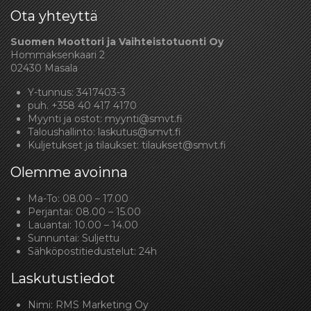
Ota yhteyttä
Suomen Moottori ja Vaihteistotuonti Oy
Hommaksenkaari 2
02430 Masala
Y-tunnus: 3417403-3
puh.
+358 40 417 4170
Myynti ja ostot:
myynti@smvt.fi
Taloushallinto:
laskutus@smvt.fi
Kuljetukset ja tilaukset:
tilaukset@smvt.fi
Olemme avoinna
Ma-To: 08.00 – 17.00
Perjantai: 08.00 – 15.00
Lauantai: 10.00 – 14.00
Sunnuntai: Suljettu
Sähköpostitiedustelut: 24h
Laskutustiedot
Nimi: RMS Marketing Oy