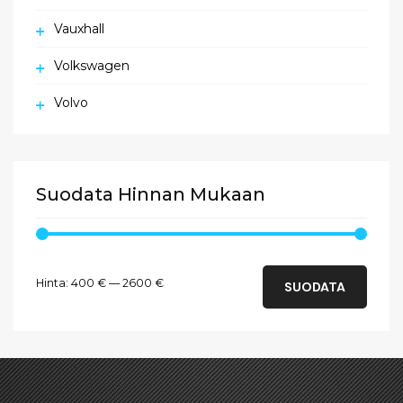
Vauxhall
Volkswagen
Volvo
Suodata Hinnan Mukaan
Minimihinta
Maksimihinta
Hinta:
400 €
—
2600 €
SUODATA