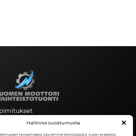
oimitukset
Toimitamme osat perille toimitusperiaatteella
Hallinnoi suostumusta
siihen toimitusosoitteeseen, mihin asiakas
haluaa tilaamansa osan toimitettavan.
emuksen tarjoamiseksi käytämme teknologioita, kuten evästeitä,