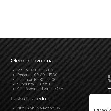
Olemme avoinna
Ma-To: 08.00 – 17.00
Perjantai: 08.00 – 15.00
Lauantai: 10.00 – 14.00
Sunnuntai: Suljettu
Sähköpostitiedustelut: 24h
T
Laskutustiedot
Nimi: RMS Marketing Oy
Parhaan kok