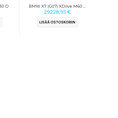
30 D
BMW X7 (G07) XDrive M60 I Mild Hybrid
29228,95
€
LISÄÄ OSTOSKORIIN