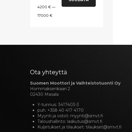
4200 €
—
17000 €
Ota yhteyttä
Suomen Moottori ja Vaihteistotuonti Oy
Hommaksenkaari 2
02430 Masala
Y-tunnus: 3417403-3
puh.
+358 40 417 4170
Myynti ja ostot:
myynti@smvt.fi
Taloushallinto:
laskutus@smvt.fi
Kuljetukset ja tilaukset:
tilaukset@smvt.fi