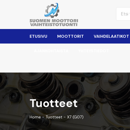
ETUSIVU
MOOTTORIT
VAIHDELAATIKOT
AJANKOHTAISTA
YHTEYSTIEDOT
Tuotteet
Home
-
Tuotteet
-
X7 (G07)