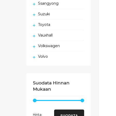
Ssangyong
Suzuki
Toyota
Vauxhall
Volkswagen
Volvo
Suodata Hinnan
Mukaan
Minimihinta
Maksimihinta
Hinta:
SUODATA