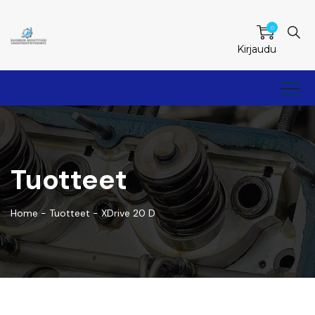
0
Kirjaudu
Tuotteet
Home
-
Tuotteet
-
XDrive 20 D