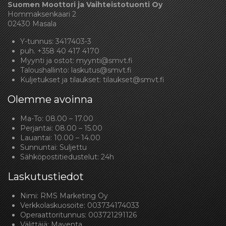
Suomen Moottori ja Vaihteistotuonti Oy
Hommaksenkaari 2
02430 Masala
Y-tunnus: 3417403-3
puh.
+358 40 417 4170
Myynti ja ostot:
myynti@smvt.fi
Taloushallinto:
laskutus@smvt.fi
Kuljetukset ja tilaukset:
tilaukset@smvt.fi
Olemme avoinna
Ma-To: 08.00 – 17.00
Perjantai: 08.00 – 15.00
Lauantai: 10.00 – 14.00
Sunnuntai: Suljettu
Sähköpostitiedustelut: 24h
Laskutustiedot
Nimi: RMS Marketing Oy
Verkkolaskuosoite: 003734174033
Operaattoritunnus: 003721291126
Välittäjä: Maventa