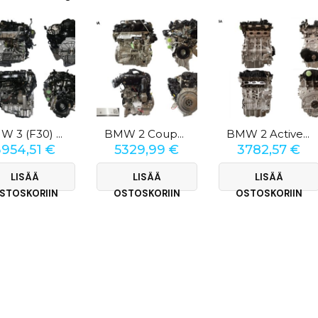
BMW 3 (F30) 330 E
BMW 2 Coupé (G42) 218i
BMW 2 Active Tourer (F45) 225xe
3954,51
€
5329,99
€
3782,57
€
LISÄÄ
LISÄÄ
LISÄÄ
STOSKORIIN
OSTOSKORIIN
OSTOSKORIIN