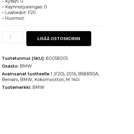
– Kytkin: 0
– Käynnistysrengas: 0
– Lisätiedot: F20
– Huomiot:
BMW
LISÄÄ OSTOSKORIIN
1
(F20)
M
140i
Tuotetunnus (SKU):
80058005
määrä
Osasto:
BMW
Avainsanat tuotteelle
1 (F20)
,
2016
,
B58B30A
,
Bensiini
,
BMW
,
Kokomoottori
,
M 140i
Tuotemerkki:
BMW