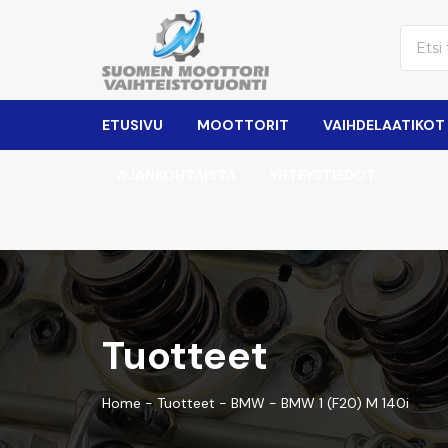
ETUSIVU
MOOTTORIT
VAIHDELAATIKOT
AJANKOHTAISTA
YHTEYSTIEDOT
Tuotteet
Home
-
Tuotteet
-
BMW
-
BMW 1 (F20) M 140i