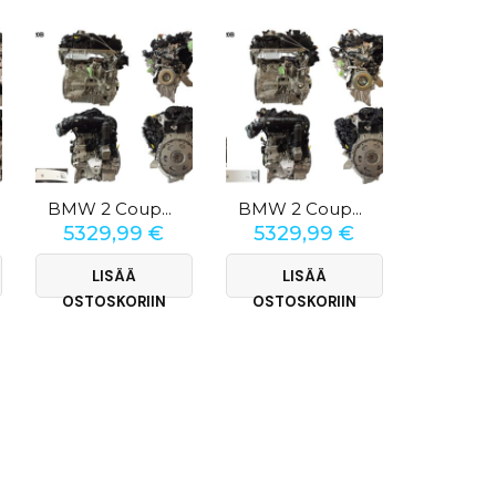
BMW 2 Coupé (G87) 230i
BMW 2 Coupé (G42) 230i
5329,99
€
5329,99
€
5329
LISÄÄ
LISÄÄ
LI
OSTOSKORIIN
OSTOSKORIIN
OSTOS