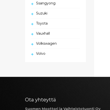
Ssangyong
Suzuki
Toyota
Vauxhall
Volkswagen
Volvo
Ota yhteyttä
Suomen Moottori ja Vaihteistotuonti Oy