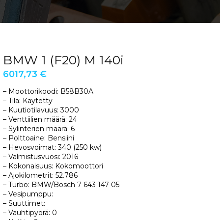
BMW 1 (F20) M 140i
6017,73
€
– Moottorikoodi: B58B30A
– Tila: Käytetty
– Kuutiotilavuus: 3000
– Venttiilien määrä: 24
– Sylinterien määrä: 6
– Polttoaine: Bensiini
– Hevosvoimat: 340 (250 kw)
– Valmistusvuosi: 2016
– Kokonaisuus: Kokomoottori
– Ajokilometrit: 52.786
– Turbo: BMW/Bosch 7 643 147 05
– Vesipumppu:
– Suuttimet:
– Vauhtipyörä: 0