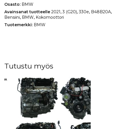
Osasto:
BMW
Avainsanat tuotteelle
2021
,
3 (G20)
,
330e
,
B48B20A
,
Bensiini
,
BMW
,
Kokomoottori
Tuotemerkki:
BMW
Tutustu myös