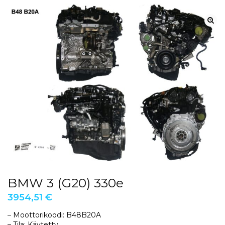
BMW 3 (G20) 330e
3954,51
€
– Moottorikoodi: B48B20A
– Tila: Käytetty