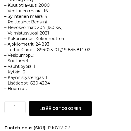
– Kuutiotilavuus: 2000
– Venttiilien määrä: 16
– Sylinterien määrä: 4
– Polttoaine: Bensiini
– Hevosvoimat: 204 (150 kw)
– Valmistusvuosi: 2021
– Kokonaisuus: Kokomoottori
– Ajokilometrit: 24.893
– Turbo: Garrett 894023-01 // 9 845 814 02
– Vesipumppu:
– Suuttimet:
– Vauhtipyörä: 1
– Kytkin: 0
– Käynnistysrengas: 1
– Lisätiedot: G20 4284
– Huomiot:
BMW
LISÄÄ OSTOSKORIIN
3
(G20)
330e
määrä
Tuotetunnus (SKU):
1210712107