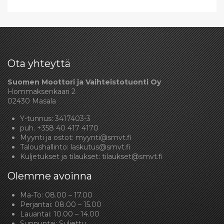
Ota yhteyttä
Suomen Moottori ja Vaihteistotuonti Oy
Hommaksenkaari 2
02430 Masala
Y-tunnus: 3417403-3
puh.
+358 40 417 4170
Myynti ja ostot:
myynti@smvt.fi
Taloushallinto:
laskutus@smvt.fi
Kuljetukset ja tilaukset:
tilaukset@smvt.fi
Olemme avoinna
Ma-To: 08.00 – 17.00
Perjantai: 08.00 – 15.00
Lauantai: 10.00 – 14.00
Sunnuntai: Suljettu