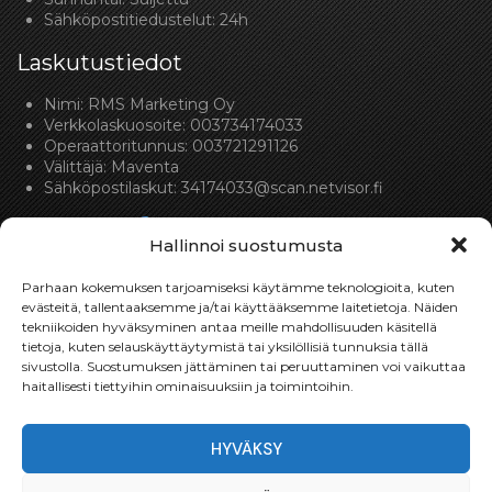
Sähköpostitiedustelut: 24h
Laskutustiedot
Nimi: RMS Marketing Oy
Verkkolaskuosoite: 003734174033
Operaattoritunnus: 003721291126
Välittäjä: Maventa
Sähköpostilaskut:
34174033@scan.netvisor.fi
Hallinnoi suostumusta
Parhaan kokemuksen tarjoamiseksi käytämme teknologioita, kuten
evästeitä, tallentaaksemme ja/tai käyttääksemme laitetietoja. Näiden
tekniikoiden hyväksyminen antaa meille mahdollisuuden käsitellä
Toimitukset
tietoja, kuten selauskäyttäytymistä tai yksilöllisiä tunnuksia tällä
sivustolla. Suostumuksen jättäminen tai peruuttaminen voi vaikuttaa
Toimitamme osat perille toimitusperiaatteella siihen
haitallisesti tiettyihin ominaisuuksiin ja toimintoihin.
toimitusosoitteeseen, mihin asiakas haluaa tilaamansa
osan toimitettavan.
HYVÄKSY
Toimitusaika on yleensä noin yksi (1) viikko tilauspäivästä.
Toimitus- & takuuehdot