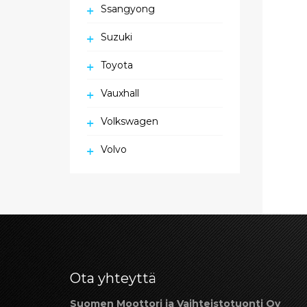
Ssangyong
Suzuki
Toyota
Vauxhall
Volkswagen
Volvo
Ota yhteyttä
Suomen Moottori ja Vaihteistotuonti Oy