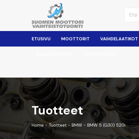
ETUSIVU
MOOTTORIT
VAIHDELAATIKOT
AJANKOHTAISTA
YHTEYSTIEDOT
Tuotteet
Home
-
Tuotteet
-
BMW
-
BMW 5 (G30) 520i