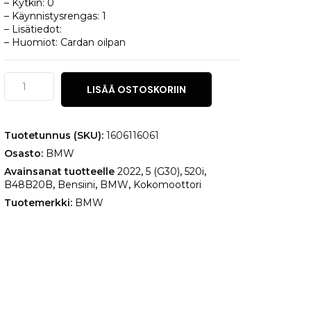
– Kytkin: 0
– Käynnistysrengas: 1
– Lisätiedot:
– Huomiot: Cardan oilpan
BMW
LISÄÄ OSTOSKORIIN
5
(G30)
520i
määrä
Tuotetunnus (SKU):
1606116061
Osasto:
BMW
Avainsanat tuotteelle
2022
,
5 (G30)
,
520i
,
B48B20B
,
Bensiini
,
BMW
,
Kokomoottori
Tuotemerkki:
BMW