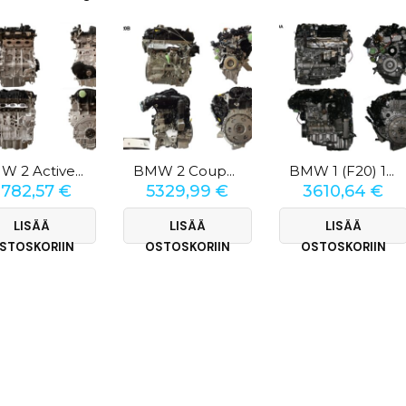
BMW 2 Active Tourer (F45) 225xe
BMW 2 Coupé (G87) 230i
BMW 1 (F20) 118d
3782,57
€
5329,99
€
3610,64
€
LISÄÄ
LISÄÄ
LISÄÄ
STOSKORIIN
OSTOSKORIIN
OSTOSKORIIN