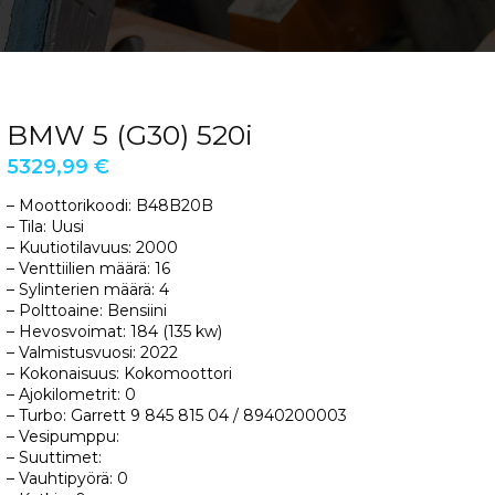
BMW 5 (G30) 520i
5329,99
€
– Moottorikoodi: B48B20B
– Tila: Uusi
– Kuutiotilavuus: 2000
– Venttiilien määrä: 16
– Sylinterien määrä: 4
– Polttoaine: Bensiini
– Hevosvoimat: 184 (135 kw)
– Valmistusvuosi: 2022
– Kokonaisuus: Kokomoottori
– Ajokilometrit: 0
– Turbo: Garrett 9 845 815 04 / 8940200003
– Vesipumppu:
– Suuttimet:
– Vauhtipyörä: 0