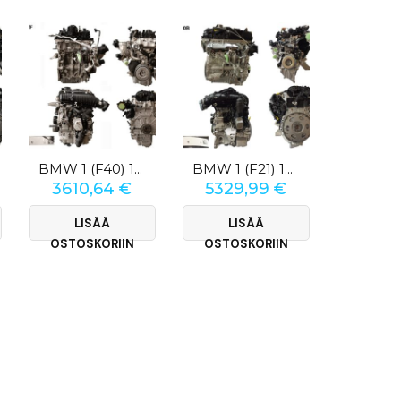
BMW 1 (F40) 118i 1.5 TwinPower
BMW 1 (F21) 125 I
3610,64
€
5329,99
€
3782
LISÄÄ
LISÄÄ
LI
OSTOSKORIIN
OSTOSKORIIN
OSTOS