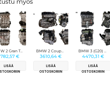
tustu myös
BMW 2 Gran Tourer (F46) 216i
BMW 2 Coupé (F22) 218d
BMW 3 (G20) 330 E Plug-In-Hybrid
3782,57
€
3610,64
€
4470,31
€
LISÄÄ
LISÄÄ
LISÄÄ
STOSKORIIN
OSTOSKORIIN
OSTOSKORIIN