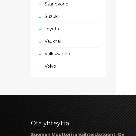
Ssangyong
Suzuki
Toyota
Vauxhall
Volkswagen
Volvo
Ota yhteyttä
Suomen Moottori ja Vaihteistotuonti Oy