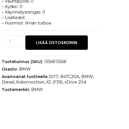
– Vauhtipyörä: 0
– Kytkin: 0
– Käynnistysrengas: 0
– Lisätiedot:
– Huomiot: Ilman turboa
BMW
LISÄÄ OSTOSKORIIN
X2
(F39)
xDrive
20d
Tuotetunnus (SKU):
1356813568
määrä
Osasto:
BMW
Avainsanat tuotteelle
2017
,
B47C20A
,
BMW
,
Diesel
,
Kokomoottori
,
X2 (F39)
,
xDrive 20d
Tuotemerkki:
BMW