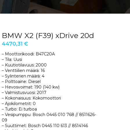
BMW X2 (F39) xDrive 20d
4470,31
€
– Moottorikoodi: B47C20A
– Tila: Uusi
– Kuutiotilavuus: 2000
– Venttiilien määrä: 16
– Sylinterien määrä: 4
– Polttoaine: Diesel
– Hevosvoimat: 190 (140 kw)
– Valmistusvuosi: 2017
– Kokonaisuus: Kokomoottori
– Ajokilometrit: 0
– Turbo: Ei turboa
– Vesipumppu: Bosch 0445 010 768 // 8511626-
09
– Suuttimet: Bosch 0445 110 613 // 8514146