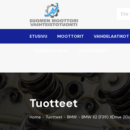
ETUSIVU
MOOTTORIT
VAIHDELAATIKOT
AJANKOHTAISTA
YHTEYSTIEDOT
Tuotteet
Home
-
Tuotteet
-
BMW
-
BMW X2 (F39) XDrive 20