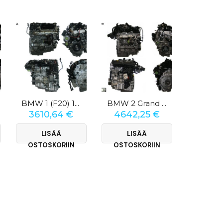
BMW 1 (F20) 120d
BMW 2 Grand Coupe (F44) 228i XDrive 2.0
3610,64
€
4642,25
€
6017
LISÄÄ
LISÄÄ
LI
OSTOSKORIIN
OSTOSKORIIN
OSTOS