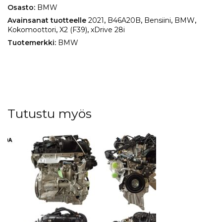
määrä
Osasto:
BMW
Avainsanat tuotteelle
2021
,
B46A20B
,
Bensiini
,
BMW
,
Kokomoottori
,
X2 (F39)
,
xDrive 28i
Tuotemerkki:
BMW
Tutustu myös