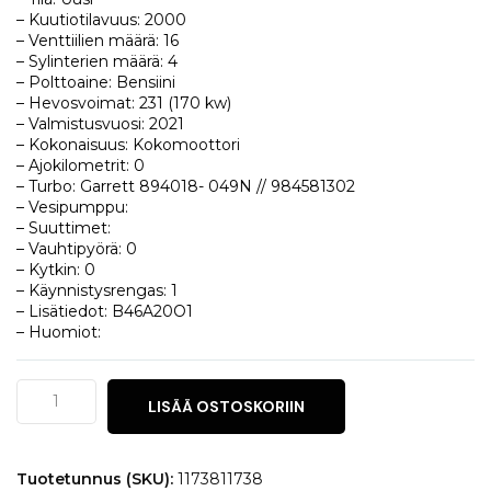
– Kuutiotilavuus: 2000
– Venttiilien määrä: 16
– Sylinterien määrä: 4
– Polttoaine: Bensiini
– Hevosvoimat: 231 (170 kw)
– Valmistusvuosi: 2021
– Kokonaisuus: Kokomoottori
– Ajokilometrit: 0
– Turbo: Garrett 894018- 049N // 984581302
– Vesipumppu:
– Suuttimet:
– Vauhtipyörä: 0
– Kytkin: 0
– Käynnistysrengas: 1
– Lisätiedot: B46A20O1
– Huomiot:
BMW
LISÄÄ OSTOSKORIIN
X2
(F39)
xDrive
28i
Tuotetunnus (SKU):
1173811738