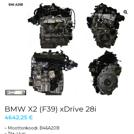
BMW X2 (F39) xDrive 28i
4642,25
€
– Moottorikoodi: B46A20B
– Tila: Uusi