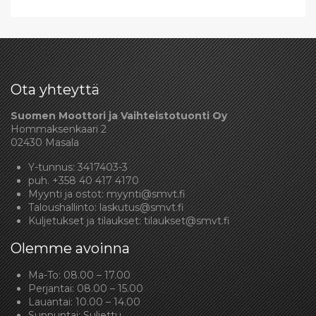
Ota yhteyttä
Suomen Moottori ja Vaihteistotuonti Oy
Hommaksenkaari 2
02430 Masala
Y-tunnus: 3417403-3
puh.
+358 40 417 4170
Myynti ja ostot:
myynti@smvt.fi
Taloushallinto:
laskutus@smvt.fi
Kuljetukset ja tilaukset:
tilaukset@smvt.fi
Olemme avoinna
Ma-To: 08.00 – 17.00
Perjantai: 08.00 – 15.00
Lauantai: 10.00 – 14.00
Sunnuntai: Suljettu