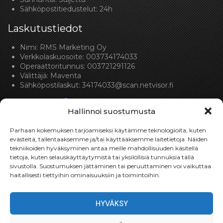
Sähköpostitiedustelut: 24h
Laskutustiedot
Nimi: RMS Marketing Oy
Verkkolaskuosoite: 003734174033
Operaattoritunnus: 003721291126
Välittäjä: Maventa
Sähköpostilaskut:
34174033@scan.netvisor.fi
Hallinnoi suostumusta
Parhaan kokemuksen tarjoamiseksi käytämme teknologioita, kuten
evästeitä, tallentaaksemme ja/tai käyttääksemme laitetietoja. Näiden
tekniikoiden hyväksyminen antaa meille mahdollisuuden käsitellä
Toimitukset
tietoja, kuten selauskäyttäytymistä tai yksilöllisiä tunnuksia tällä
sivustolla. Suostumuksen jättäminen tai peruuttaminen voi vaikuttaa
Toimitamme osat perille toimitusperiaatteella siihen
haitallisesti tiettyihin ominaisuuksiin ja toimintoihin.
toimitusosoitteeseen, mihin asiakas haluaa tilaamansa
osan toimitettavan.
HYVÄKSY
Toimitusaika on yleensä noin yksi (1) viikko tilauspäivästä.
Toimitus- & takuuehdot