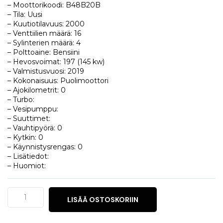
– Moottorikoodi: B48B20B
– Tila: Uusi
– Kuutiotilavuus: 2000
– Venttiilien määrä: 16
– Sylinterien määrä: 4
– Polttoaine: Bensiini
– Hevosvoimat: 197 (145 kw)
– Valmistusvuosi: 2019
– Kokonaisuus: Puolimoottori
– Ajokilometrit: 0
– Turbo:
– Vesipumppu:
– Suuttimet:
– Vauhtipyörä: 0
– Kytkin: 0
– Käynnistysrengas: 0
– Lisätiedot:
– Huomiot:
BMW
LISÄÄ OSTOSKORIIN
Z4
Roadster
(G29)