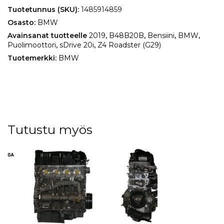
sDrive
Tuotetunnus (SKU):
1485914859
20i
Osasto:
BMW
määrä
Avainsanat tuotteelle
2019
,
B48B20B
,
Bensiini
,
BMW
,
Puolimoottori
,
sDrive 20i
,
Z4 Roadster (G29)
Tuotemerkki:
BMW
Tutustu myös