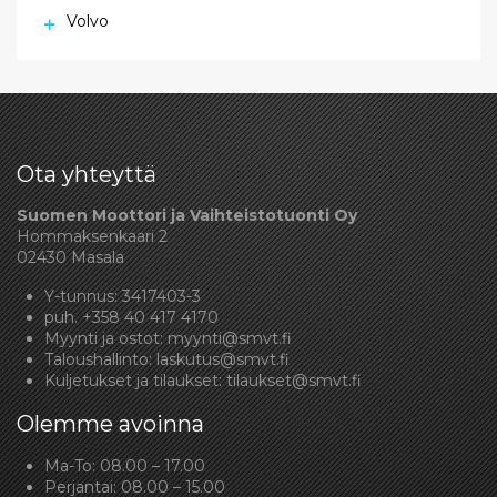
Volvo
Ota yhteyttä
Suomen Moottori ja Vaihteistotuonti Oy
Hommaksenkaari 2
02430 Masala
Y-tunnus: 3417403-3
puh.
+358 40 417 4170
Myynti ja ostot:
myynti@smvt.fi
Taloushallinto:
laskutus@smvt.fi
Kuljetukset ja tilaukset:
tilaukset@smvt.fi
Olemme avoinna
Ma-To: 08.00 – 17.00
Perjantai: 08.00 – 15.00