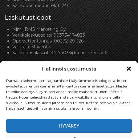
Sähköpostitiedustelut: 24h
Laskutustiedot
Nimi: RMS Marketing Oy
Verkkolaskuosoite: 003734174033
Operaattoritunnus: 003721291126
Välittäjä: Maventa
Sähköpostilaskut:
34174033@scan.netvisor.fi
Hallinnoi suostumusta
Parhaan kokemuksen tarjoamiseksi käytämme teknologioita, kuten
evästeitä, tallentaaksemme ja/tai käyttääksemme laitetietoja. Näiden
tekniikoiden hyväksyminen antaa meille mahdollisuuden käsitellä
Toimitukset
tietoja, kuten selauskäyttäytymistä tai yksilöllisiä tunnuksia tällä
sivustolla. Suostumuksen jättäminen tai peruuttaminen voi vaikuttaa
Toimitamme osat perille toimitusperiaatteella siihen
haitallisesti tiettyihin ominaisuuksiin ja toimintoihin.
toimitusosoitteeseen, mihin asiakas haluaa tilaamansa
osan toimitettavan.
HYVÄKSY
Toimitusaika on yleensä noin yksi (1) viikko tilauspäivästä.
Toimitus- & takuuehdot