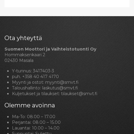
Ota yhteyttä
Suomen Moottori ja Vaihteistotuonti Oy
Hommaksenkaari 2
02430 Masala
Y-tunnus: 3417403-3
puh.
+358 40 417 4170
Myynti ja ostot:
myynti@smvt.fi
Taloushallinto:
laskutus@smvt.fi
Kuljetukset ja tilaukset:
tilaukset@smvt.fi
Olemme avoinna
Ma-To: 08.00 – 17.00
Perjantai: 08.00 – 15.00
Lauantai: 10.00 – 14.00
Sunnuntai: Suljettu