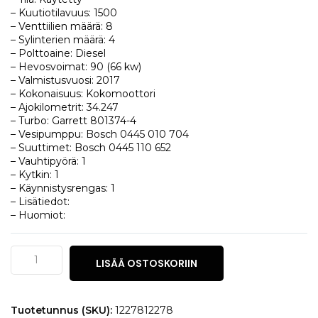
– Kuutiotilavuus: 1500
– Venttiilien määrä: 8
– Sylinterien määrä: 4
– Polttoaine: Diesel
– Hevosvoimat: 90 (66 kw)
– Valmistusvuosi: 2017
– Kokonaisuus: Kokomoottori
– Ajokilometrit: 34.247
– Turbo: Garrett 801374-4
– Vesipumppu: Bosch 0445 010 704
– Suuttimet: Bosch 0445 110 652
– Vauhtipyörä: 1
– Kytkin: 1
– Käynnistysrengas: 1
– Lisätiedot:
– Huomiot:
Dacia
LISÄÄ OSTOSKORIIN
Duster
1.5
dCi
määrä
Tuotetunnus (SKU):
1227812278