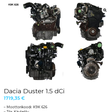
Dacia Duster 1.5 dCi
1719,35
€
– Moottorikoodi: K9K 626
– Tila: Käytetty