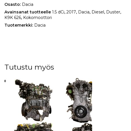
Osasto:
Dacia
Avainsanat tuotteelle
1.5 dCi
,
2017
,
Dacia
,
Diesel
,
Duster
,
K9K 626
,
Kokomoottori
Tuotemerkki:
Dacia
Tutustu myös