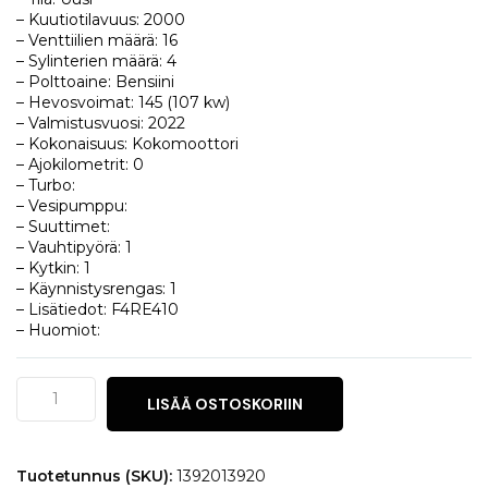
– Kuutiotilavuus: 2000
– Venttiilien määrä: 16
– Sylinterien määrä: 4
– Polttoaine: Bensiini
– Hevosvoimat: 145 (107 kw)
– Valmistusvuosi: 2022
– Kokonaisuus: Kokomoottori
– Ajokilometrit: 0
– Turbo:
– Vesipumppu:
– Suuttimet:
– Vauhtipyörä: 1
– Kytkin: 1
– Käynnistysrengas: 1
– Lisätiedot: F4RE410
– Huomiot:
Dacia
LISÄÄ OSTOSKORIIN
Duster
2.0
määrä
Tuotetunnus (SKU):
1392013920