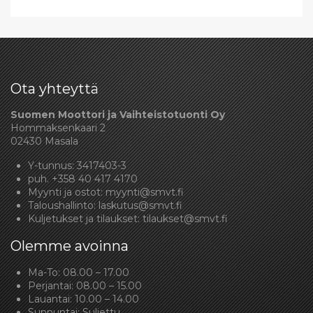
Ota yhteyttä
Suomen Moottori ja Vaihteistotuonti Oy
Hommaksenkaari 2
02430 Masala
Y-tunnus: 3417403-3
puh.
+358 40 417 4170
Myynti ja ostot:
myynti@smvt.fi
Taloushallinto:
laskutus@smvt.fi
Kuljetukset ja tilaukset:
tilaukset@smvt.fi
Olemme avoinna
Ma-To: 08.00 – 17.00
Perjantai: 08.00 – 15.00
Lauantai: 10.00 – 14.00
Sunnuntai: Suljettu