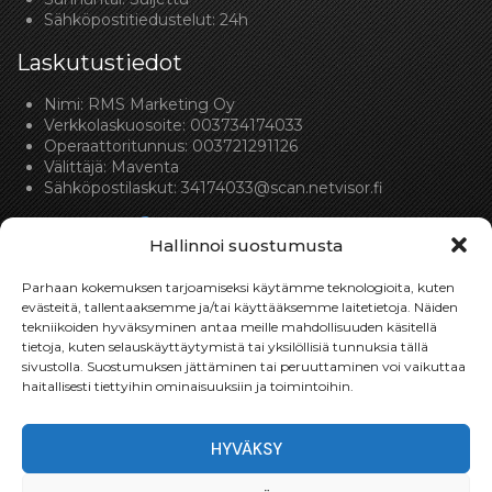
Sähköpostitiedustelut: 24h
Laskutustiedot
Nimi: RMS Marketing Oy
Verkkolaskuosoite: 003734174033
Operaattoritunnus: 003721291126
Välittäjä: Maventa
Sähköpostilaskut:
34174033@scan.netvisor.fi
Hallinnoi suostumusta
Parhaan kokemuksen tarjoamiseksi käytämme teknologioita, kuten
evästeitä, tallentaaksemme ja/tai käyttääksemme laitetietoja. Näiden
tekniikoiden hyväksyminen antaa meille mahdollisuuden käsitellä
Toimitukset
tietoja, kuten selauskäyttäytymistä tai yksilöllisiä tunnuksia tällä
sivustolla. Suostumuksen jättäminen tai peruuttaminen voi vaikuttaa
Toimitamme osat perille toimitusperiaatteella siihen
haitallisesti tiettyihin ominaisuuksiin ja toimintoihin.
toimitusosoitteeseen, mihin asiakas haluaa tilaamansa
osan toimitettavan.
HYVÄKSY
Toimitusaika on yleensä noin yksi (1) viikko tilauspäivästä.
Toimitus- & takuuehdot