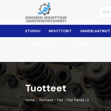
ETUSIVU
MOOTTORIT
VAIHDELAATIKOT
AJANKOHTAISTA
YHTEYSTIEDOT
Tuotteet
Home
-
Tuotteet
-
Fiat
-
Fiat Panda 1.2