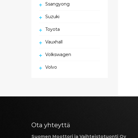
Ssangyong
Suzuki
Toyota
Vauxhall
Volkswagen
Volvo
Ota yhteyttä
Suomen Moottori ja Vaihteistotuonti Oy