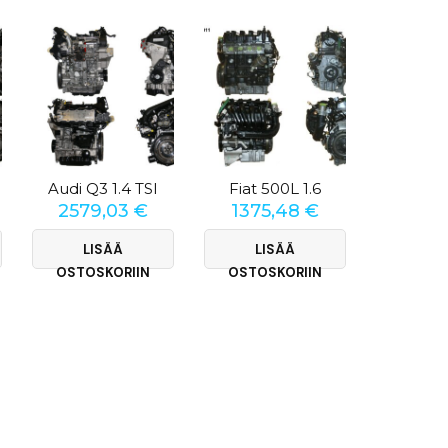
Audi Q3 1.4 TSI
Fiat 500L 1.6
2579,03
€
1375,48
€
4814
LISÄÄ
LISÄÄ
LI
OSTOSKORIIN
OSTOSKORIIN
OSTOS