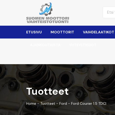
ETUSIVU
MOOTTORIT
VAIHDELAATIKOT
AJANKOHTAISTA
YHTEYSTIEDOT
Tuotteet
Home
-
Tuotteet
-
Ford
-
Ford Courier 1.5 TDCI