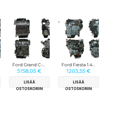
Ford Grand C-Max 2.0 TDCi
Ford Fiesta 1.4 TDCi
5158,05
€
1203,55
€
3266
LISÄÄ
LISÄÄ
LI
OSTOSKORIIN
OSTOSKORIIN
OSTOS