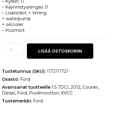
– Kytkin: 0
– Käynnistysrengas: 0
– Lisätiedot: + timing
+ waterpump
+ oilcooler
– Huomiot:
Ford
LISÄÄ OSTOSKORIIN
Courier
1.5
TDCI
määrä
Tuotetunnus (SKU):
1172111721
Osasto:
Ford
Avainsanat tuotteelle
1.5 TDCI
,
2012
,
Courier
,
Diesel
,
Ford
,
Puolimoottori
,
XVCC
Tuotemerkki:
Ford