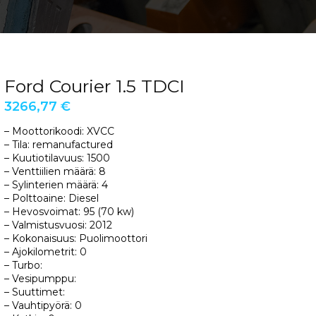
Ford Courier 1.5 TDCI
3266,77
€
– Moottorikoodi: XVCC
– Tila: remanufactured
– Kuutiotilavuus: 1500
– Venttiilien määrä: 8
– Sylinterien määrä: 4
– Polttoaine: Diesel
– Hevosvoimat: 95 (70 kw)
– Valmistusvuosi: 2012
– Kokonaisuus: Puolimoottori
– Ajokilometrit: 0
– Turbo:
– Vesipumppu:
– Suuttimet:
– Vauhtipyörä: 0