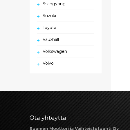
Ssangyong
Suzuki
Toyota
Vauxhall
Volkswagen
Volvo
Ota yhteyttä
Suomen Moottori ja Vaihteistotuonti Oy