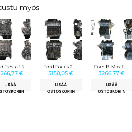
tustu myös
Ford Fiesta 1.5 TDCI
Ford Focus 2.0 TDCi
Ford B-Max 1.0 EcoBoost
3266,77
€
5158,05
€
3266,77
€
LISÄÄ
LISÄÄ
LISÄÄ
STOSKORIIN
OSTOSKORIIN
OSTOSKORIIN