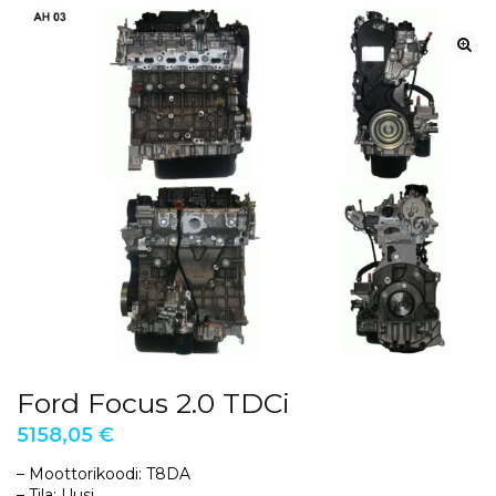
Ford Focus 2.0 TDCi
5158,05
€
– Moottorikoodi: T8DA
– Tila: Uusi