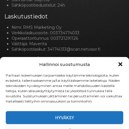
Sähköpostitiedustelut: 24h
Laskutustiedot
Nimi: RMS Marketing Oy
Verkkolaskuosoite: 003734174033
Operaattoritunnus: 003721291126
Välittäjä: Maventa
Sähköpostilaskut:
34174033@scan.netvisor.fi
Hallinnoi suostumusta
Parhaan kokemuksen tarjoamiseksi käytämme teknologioita, kuten
evästeitä, tallentaaksemme ja/tai käyttääksemme laitetietoja. Näiden
tekniikoiden hyväksyminen antaa meille mahdollisuuden käsitellä
Toimitukset
tietoja, kuten selauskäyttäytymistä tai yksilöllisiä tunnuksia tällä
sivustolla. Suostumuksen jättäminen tai peruuttaminen voi vaikuttaa
Toimitamme osat perille toimitusperiaatteella siihen
haitallisesti tiettyihin ominaisuuksiin ja toimintoihin.
toimitusosoitteeseen, mihin asiakas haluaa tilaamansa
osan toimitettavan.
HYVÄKSY
Toimitusaika on yleensä noin yksi (1) viikko tilauspäivästä.
Toimitus- & takuuehdot