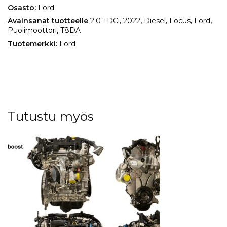
Osasto:
Ford
Avainsanat tuotteelle
2.0 TDCi
,
2022
,
Diesel
,
Focus
,
Ford
,
Puolimoottori
,
T8DA
Tuotemerkki:
Ford
Tutustu myös