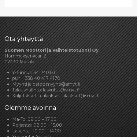
Ota yhteyttä
Suomen Moottori ja Vaihteistotuonti Oy
Hommaksenkaari 2
02430 Masala
Y-tunnus: 3417403-3
puh.
+358 40 417 4170
Myynti ja ostot:
myynti@smvt.fi
Taloushallinto:
laskutus@smvt.fi
Kuljetukset ja tilaukset:
tilaukset@smvt.fi
Olemme avoinna
Ma-To: 08.00 – 17.00
Perjantai: 08.00 – 15.00
Lauantai: 10.00 – 14.00
Sunnuntai: Suljettu