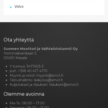
Volvo
Ota yhteyttä
Suomen Moottori ja Vaihteistotuonti Oy
Hommaksenkaari 2
02430 Masala
Y-tunnus: 3417403-3
puh.
+358 40 417 4170
Myynti ja ostot:
myynti@smvt.fi
Taloushallinto:
laskutus@smvt.fi
Kuljetukset ja tilaukset:
tilaukset@smvt.fi
Olemme avoinna
Ma-To: 08.00 – 17.00
Perjantai: 08.00 – 15.00