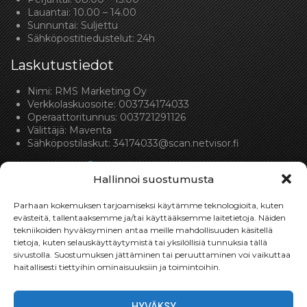
Lauantai: 10.00 – 14.00
Sunnuntai: Suljettu
Sähköpostitiedustelut: 24h
Laskutustiedot
Nimi: RMS Marketing Oy
Verkkolaskuosoite: 003734174033
Operaattoritunnus: 003721291126
Välittäjä: Maventa
Sähköpostilaskut:
34174033@scan.netvisor.fi
Hallinnoi suostumusta
Parhaan kokemuksen tarjoamiseksi käytämme teknologioita, kuten
evästeitä, tallentaaksemme ja/tai käyttääksemme laitetietoja. Näiden
tekniikoiden hyväksyminen antaa meille mahdollisuuden käsitellä
Toimitukset
tietoja, kuten selauskäyttäytymistä tai yksilöllisiä tunnuksia tällä
sivustolla. Suostumuksen jättäminen tai peruuttaminen voi vaikuttaa
Toimitamme osat perille toimitusperiaatteella siihen
haitallisesti tiettyihin ominaisuuksiin ja toimintoihin.
toimitusosoitteeseen, mihin asiakas haluaa tilaamansa
osan toimitettavan.
HYVÄKSY
Toimitusaika on yleensä noin yksi (1) viikko tilauspäivästä.