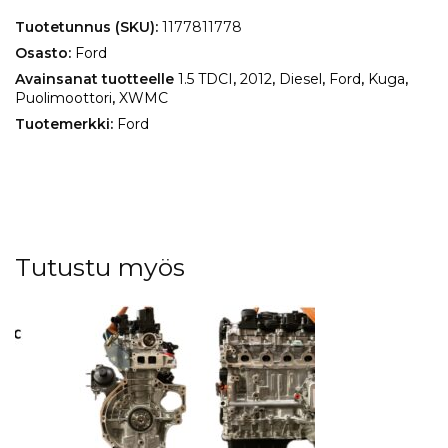
TDCI
määrä
Tuotetunnus (SKU):
1177811778
Osasto:
Ford
Avainsanat tuotteelle
1.5 TDCI
,
2012
,
Diesel
,
Ford
,
Kuga
,
Puolimoottori
,
XWMC
Tuotemerkki:
Ford
Tutustu myös