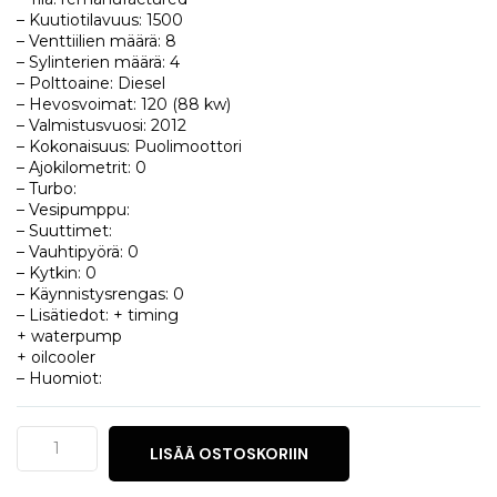
– Kuutiotilavuus: 1500
– Venttiilien määrä: 8
– Sylinterien määrä: 4
– Polttoaine: Diesel
– Hevosvoimat: 120 (88 kw)
– Valmistusvuosi: 2012
– Kokonaisuus: Puolimoottori
– Ajokilometrit: 0
– Turbo:
– Vesipumppu:
– Suuttimet:
– Vauhtipyörä: 0
– Kytkin: 0
– Käynnistysrengas: 0
– Lisätiedot: + timing
+ waterpump
+ oilcooler
– Huomiot:
Ford
LISÄÄ OSTOSKORIIN
Kuga
1.5