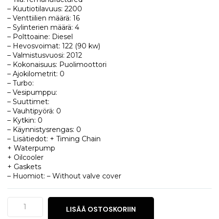
– Kuutiotilavuus: 2200
– Venttiilien määrä: 16
– Sylinterien määrä: 4
– Polttoaine: Diesel
– Hevosvoimat: 122 (90 kw)
– Valmistusvuosi: 2012
– Kokonaisuus: Puolimoottori
– Ajokilometrit: 0
– Turbo:
– Vesipumppu:
– Suuttimet:
– Vauhtipyörä: 0
– Kytkin: 0
– Käynnistysrengas: 0
– Lisätiedot: + Timing Chain
+ Waterpump
+ Oilcooler
+ Gaskets
– Huomiot: – Without valve cover
Land
LISÄÄ OSTOSKORIIN
Rover