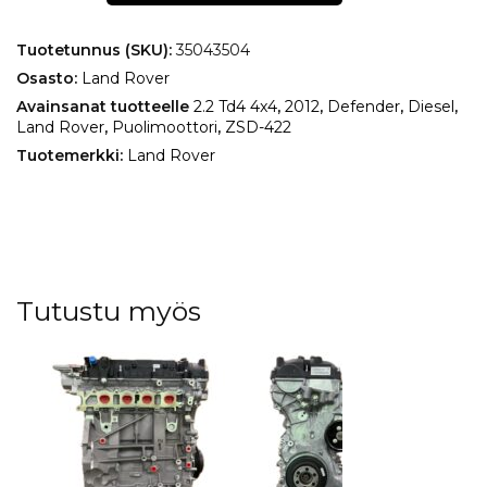
Defender
2.2
Td4
Tuotetunnus (SKU):
35043504
4x4
Osasto:
Land Rover
määrä
Avainsanat tuotteelle
2.2 Td4 4x4
,
2012
,
Defender
,
Diesel
,
Land Rover
,
Puolimoottori
,
ZSD-422
Tuotemerkki:
Land Rover
Tutustu myös