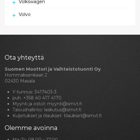
Volkswagen
Volvo
Ota yhteyttä
Suomen Moottori ja Vaihteistotuonti Oy
Hommaksenkaari 2
02430 Masala
Y-tunnus: 3417403-3
puh.
+358 40 417 4170
Myynti ja ostot:
myynti@smvt.fi
Taloushallinto:
laskutus@smvt.fi
Kuljetukset ja tilaukset:
tilaukset@smvt.fi
Olemme avoinna
Ma-To: 08.00 – 17.00