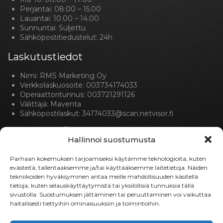
Perjantai: 08.00 – 15.00
Lauantai: 10.00 – 14.00
Sunnuntai: Suljettu
Sähköpostitiedustelut: 24h
Laskutustiedot
Nimi: RMS Marketing Oy
Verkkolaskuosoite: 003734174033
Operaattoritunnus: 003721291126
Välittäjä: Maventa
Sähköpostilaskut:
34174033@scan.netvisor.fi
Hallinnoi suostumusta
Parhaan kokemuksen tarjoamiseksi käytämme teknologioita, kuten
evästeitä, tallentaaksemme ja/tai käyttääksemme laitetietoja. Näiden
tekniikoiden hyväksyminen antaa meille mahdollisuuden käsitellä
Toimitukset
tietoja, kuten selauskäyttäytymistä tai yksilöllisiä tunnuksia tällä
sivustolla. Suostumuksen jättäminen tai peruuttaminen voi vaikuttaa
Toimitamme osat perille toimitusperiaatteella siihen
haitallisesti tiettyihin ominaisuuksiin ja toimintoihin.
toimitusosoitteeseen, mihin asiakas haluaa tilaamansa
osan toimitettavan.