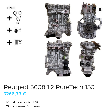
Peugeot 3008 1.2 PureTech 130
3266,77
€
– Moottorikoodi: HN05
– Tila: remanufactured