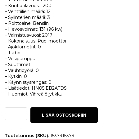
– Kuutiotilavuus: 1200
– Venttiilien määrä: 12
– Sylinterien määrä: 3
– Polttoaine: Bensiini
– Hevosvoimat: 131 (96 kw)
– Valmistusvuosi: 2017
– Kokonaisuus: Puolimoottori
– Ajokilometrit: 0
– Turbo:
– Vesipumppu:
– Suuttimet:
– Vauhtipyörä: 0
– Kytkin: 0
– Käynnistysrengas: 0
– Lisätiedot: HN05 EB2ATDS
– Huomiot: Vihreä öljytikku
Peugeot
LISÄÄ OSTOSKORIIN
3008
1.2
PureTech
130
Tuotetunnus (SKU):
1537915379