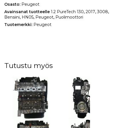
määrä
Osasto:
Peugeot
Avainsanat tuotteelle
1.2 PureTech 130
,
2017
,
3008
,
Bensiini
,
HN05
,
Peugeot
,
Puolimoottori
Tuotemerkki:
Peugeot
Tutustu myös