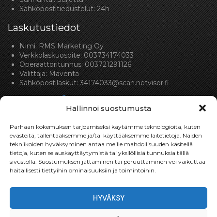
Sähköpostitiedustelut: 24h
Laskutustiedot
Nimi: RMS Marketing Oy
Verkkolaskuosoite: 003734174033
Operaattoritunnus: 003721291126
Välittäjä: Maventa
Sähköpostilaskut:
34174033@scan.netvisor.fi
Hallinnoi suostumusta
Parhaan kokemuksen tarjoamiseksi käytämme teknologioita, kuten
evästeitä, tallentaaksemme ja/tai käyttääksemme laitetietoja. Näiden
tekniikoiden hyväksyminen antaa meille mahdollisuuden käsitellä
Toimitukset
tietoja, kuten selauskäyttäytymistä tai yksilöllisiä tunnuksia tällä
sivustolla. Suostumuksen jättäminen tai peruuttaminen voi vaikuttaa
Toimitamme osat perille toimitusperiaatteella siihen
haitallisesti tiettyihin ominaisuuksiin ja toimintoihin.
toimitusosoitteeseen, mihin asiakas haluaa tilaamansa
osan toimitettavan.
HYVÄKSY
Toimitusaika on yleensä noin yksi (1) viikko tilauspäivästä.
Toimitus- & takuuehdot