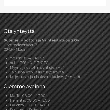
Ota yhteyttä
Suomen Moottori ja Vaihteistotuonti Oy
Hommaksenkaari 2
02430 Masala
Y-tunnus: 3417403-3
puh.
+358 40 417 4170
Myynti ja ostot:
myynti@smvt.fi
Taloushallinto:
laskutus@smvt.fi
Kuljetukset ja tilaukset:
tilaukset@smvt.fi
Olemme avoinna
Ma-To: 08.00 – 17.00
Perjantai: 08.00 – 15.00
Lauantai: 10.00 – 14.00
Sunnuntai: Suljettu