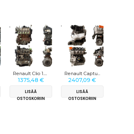
Renault Clio 1.5 DCi
Renault Captur 2.0
1375,48
€
2407,09
€
1547
LISÄÄ
LISÄÄ
LI
OSTOSKORIIN
OSTOSKORIIN
OSTOS