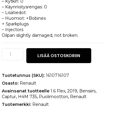
– Kytkin: 0
– Käynnistysrengas: 0
– Lisätiedot:
– Huomiot: +Bobines
+ Sparkplugs
– Injectors
Oilpan slightly damaged, not broken.
Renault
LISÄÄ OSTOSKORIIN
Captur
1.6
Flex
määrä
Tuotetunnus (SKU):
1610716107
Osasto:
Renault
Avainsanat tuotteelle
1.6 Flex
,
2019
,
Bensiini
,
Captur
,
H4M 735
,
Puolimoottori
,
Renault
Tuotemerkki:
Renault