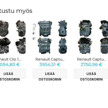
tustu myös
Renault Clio 1.6 RS
Renault Captur 1.2 TCe
Renault Captur 1.6 SCe
094,83
€
3954,51
€
2750,96
€
LISÄÄ
LISÄÄ
LISÄÄ
STOSKORIIN
OSTOSKORIIN
OSTOSKORIIN