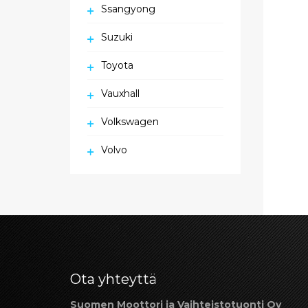
Ssangyong
Suzuki
Toyota
Vauxhall
Volkswagen
Volvo
Ota yhteyttä
Suomen Moottori ja Vaihteistotuonti Oy