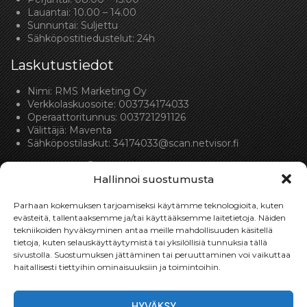
Lauantai: 10.00 – 14.00
Sunnuntai: Suljettu
Sähköpostitiedustelut: 24h
Laskutustiedot
Nimi: RMS Marketing Oy
Verkkolaskuosoite: 003734174033
Operaattoritunnus: 003721291126
Välittäjä: Maventa
Sähköpostilaskut:
34174033@scan.netvisor.fi
Hallinnoi suostumusta
Parhaan kokemuksen tarjoamiseksi käytämme teknologioita, kuten
evästeitä, tallentaaksemme ja/tai käyttääksemme laitetietoja. Näiden
tekniikoiden hyväksyminen antaa meille mahdollisuuden käsitellä
Toimitukset
tietoja, kuten selauskäyttäytymistä tai yksilöllisiä tunnuksia tällä
sivustolla. Suostumuksen jättäminen tai peruuttaminen voi vaikuttaa
Toimitamme osat perille toimitusperiaatteella siihen
haitallisesti tiettyihin ominaisuuksiin ja toimintoihin.
toimitusosoitteeseen, mihin asiakas haluaa tilaamansa
osan toimitettavan.
HYVÄKSY
Toimitusaika on yleensä noin yksi (1) viikko tilauspäivästä.