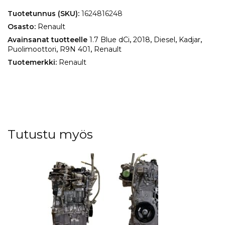
Blue
dCi
Tuotetunnus (SKU):
1624816248
määrä
Osasto:
Renault
Avainsanat tuotteelle
1.7 Blue dCi
,
2018
,
Diesel
,
Kadjar
,
Puolimoottori
,
R9N 401
,
Renault
Tuotemerkki:
Renault
Tutustu myös