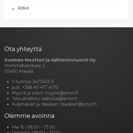
Volvo
Ota yhteyttä
Suomen Moottori ja Vaihteistotuonti Oy
Hommaksenkaari 2
02430 Masala
Y-tunnus: 3417403-3
puh.
+358 40 417 4170
Myynti ja ostot:
myynti@smvt.fi
Taloushallinto:
laskutus@smvt.fi
Kuljetukset ja tilaukset:
tilaukset@smvt.fi
Olemme avoinna
Ma-To: 08.00 – 17.00
Perjantai: 08.00 – 15.00