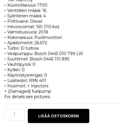
– Kuutiotilavuus: 1700
– Venttiilien määrä: 16
– Sylinterien määrä: 4
– Polttoaine: Diesel
– Hevosvoimat: 150 (110 kw)
– Valmistusvuosi: 2018
– Kokonaisuus: Puolimoottori
– Ajokilometrit: 26.672
– Turbo: Ei turboa
– Vesipumppu: Bosch 0445 010 799 LW
– Suuttimet: Bosch 0445 110 895
– Vauhtipyörä: 0
– Kytkin: 0
– Käynnistysrengas: 0
– Lisätiedot: R9N 401
– Huomiot: + Injectors
+ (Damaged) fuelpump
For details see pictures.
Renault
LISÄÄ OSTOSKORIIN
Kadjar
1.7