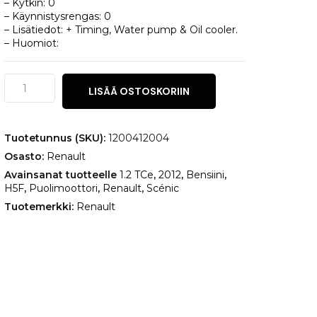
– Kytkin: 0
– Käynnistysrengas: 0
– Lisätiedot: + Timing, Water pump & Oil cooler.
– Huomiot:
Renault
LISÄÄ OSTOSKORIIN
Scénic
1.2
TCe
määrä
Tuotetunnus (SKU):
1200412004
Osasto:
Renault
Avainsanat tuotteelle
1.2 TCe
,
2012
,
Bensiini
,
H5F
,
Puolimoottori
,
Renault
,
Scénic
Tuotemerkki:
Renault