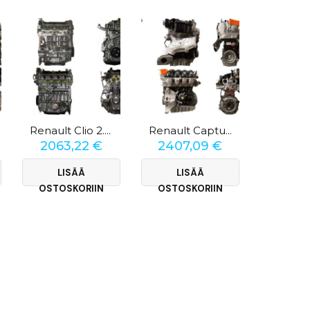
Renault Clio 2.0 16v
Renault Captur 2.0
2063,22
€
2407,09
€
2063
LISÄÄ
LISÄÄ
LI
OSTOSKORIIN
OSTOSKORIIN
OSTOS