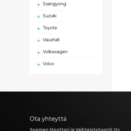
Ssangyong
Suzuki
Toyota
Vauxhall
Volkswagen
Volvo
Ota yhteyttä
Suomen Moottori ja Vaihteistotuonti Oy