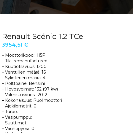
Renault Scénic 1.2 TCe
3954,51
€
– Moottorikoodi: H5F
– Tila: remanufactured
– Kuutiotilavuus: 1200
– Venttiilien määrä: 16
– Sylinterien määrä: 4
– Polttoaine: Bensiini
– Hevosvoimat: 132 (97 kw)
– Valmistusvuosi: 2012
– Kokonaisuus: Puolimoottori
– Ajokilometrit: 0
– Turbo:
– Vesipumppu:
– Suuttimet:
– Vauhtipyörä: 0