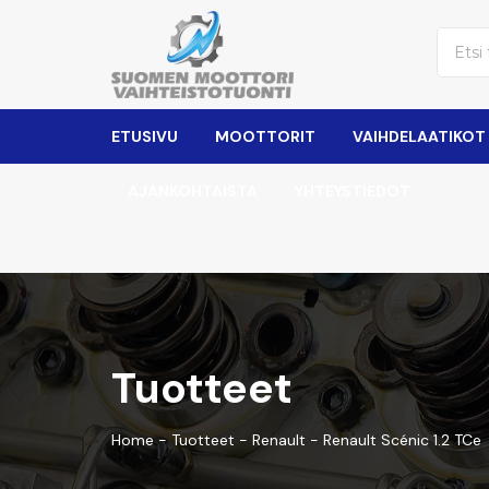
ETUSIVU
MOOTTORIT
VAIHDELAATIKOT
AJANKOHTAISTA
YHTEYSTIEDOT
Tuotteet
Home
-
Tuotteet
-
Renault
-
Renault Scénic 1.2 TCe