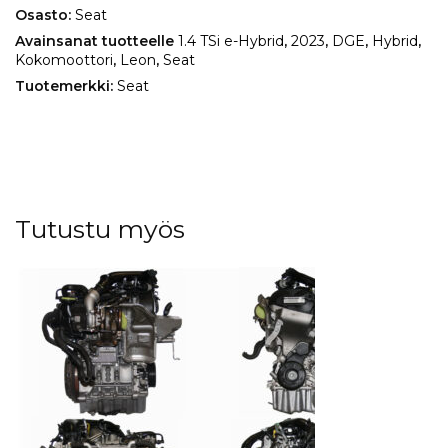
Hybrid
Osasto:
Seat
määrä
Avainsanat tuotteelle
1.4 TSi e-Hybrid
,
2023
,
DGE
,
Hybrid
,
Kokomoottori
,
Leon
,
Seat
Tuotemerkki:
Seat
Tutustu myös