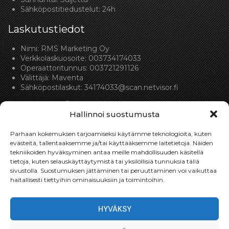
Sähköpostitiedustelut: 24h
Laskutustiedot
Nimi: RMS Marketing Oy
Verkkolaskuosoite: 003734174033
Operaattoritunnus: 003721291126
Välittäjä: Maventa
Sähköpostilaskut:
34174033@scan.netvisor.fi
Hallinnoi suostumusta
Parhaan kokemuksen tarjoamiseksi käytämme teknologioita, kuten
evästeitä, tallentaaksemme ja/tai käyttääksemme laitetietoja. Näiden
tekniikoiden hyväksyminen antaa meille mahdollisuuden käsitellä
Toimitukset
tietoja, kuten selauskäyttäytymistä tai yksilöllisiä tunnuksia tällä
sivustolla. Suostumuksen jättäminen tai peruuttaminen voi vaikuttaa
Toimitamme osat perille toimitusperiaatteella siihen
haitallisesti tiettyihin ominaisuuksiin ja toimintoihin.
toimitusosoitteeseen, mihin asiakas haluaa tilaamansa
osan toimitettavan.
HYVÄKSY
Toimitusaika on yleensä noin yksi (1) viikko tilauspäivästä.
Toimitus- & takuuehdot