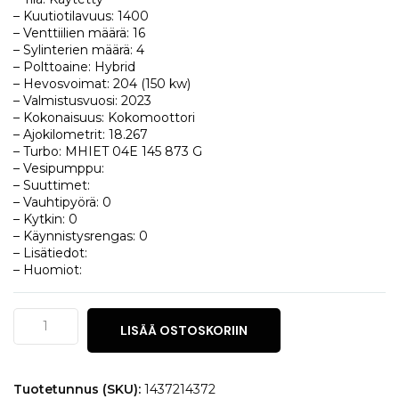
– Kuutiotilavuus: 1400
– Venttiilien määrä: 16
– Sylinterien määrä: 4
– Polttoaine: Hybrid
– Hevosvoimat: 204 (150 kw)
– Valmistusvuosi: 2023
– Kokonaisuus: Kokomoottori
– Ajokilometrit: 18.267
– Turbo: MHIET 04E 145 873 G
– Vesipumppu:
– Suuttimet:
– Vauhtipyörä: 0
– Kytkin: 0
– Käynnistysrengas: 0
– Lisätiedot:
– Huomiot:
Seat
LISÄÄ OSTOSKORIIN
Leon
1.4
TSi
e-
Tuotetunnus (SKU):
1437214372