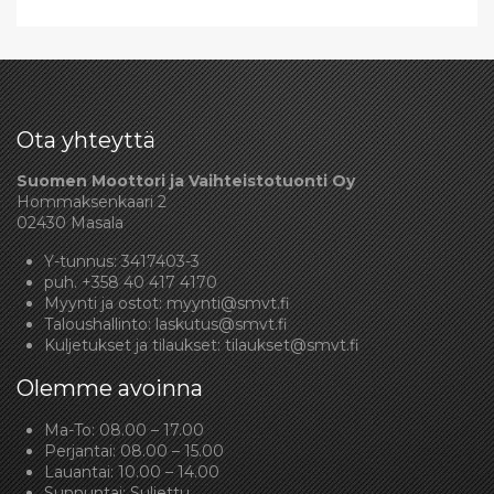
Ota yhteyttä
Suomen Moottori ja Vaihteistotuonti Oy
Hommaksenkaari 2
02430 Masala
Y-tunnus: 3417403-3
puh.
+358 40 417 4170
Myynti ja ostot:
myynti@smvt.fi
Taloushallinto:
laskutus@smvt.fi
Kuljetukset ja tilaukset:
tilaukset@smvt.fi
Olemme avoinna
Ma-To: 08.00 – 17.00
Perjantai: 08.00 – 15.00
Lauantai: 10.00 – 14.00
Sunnuntai: Suljettu